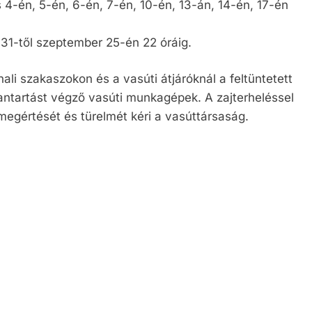
4-én, 5-én, 6-én, 7-én, 10-én, 13-án, 14-én, 17-én
31-től szeptember 25-én 22 óráig.
ali szakaszokon és a vasúti átjáróknál a feltüntetett
bantartást végző vasúti munkagépek. A zajterheléssel
megértését és türelmét kéri a vasúttársaság.