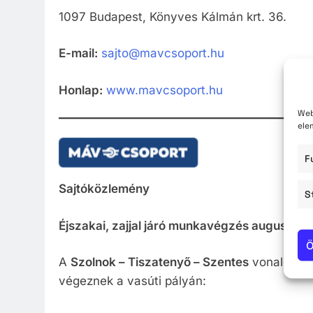
1097 Budapest, Könyves Kálmán krt. 36.
E-mail:
sajto@mavcsoport.hu
Honlap:
www.mavcsoport.hu
Web
ele
F
Sajtóközlemény
S
Éjszakai, zajjal járó munkavégzés augusz
Ö
A
Szolnok – Tiszatenyő – Szentes
vonalon vas
végeznek a vasúti pályán: