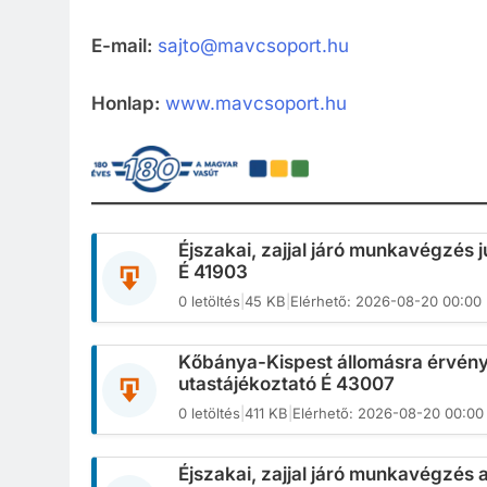
E-mail:
sajto@mavcsoport.hu
Honlap:
www.mavcsoport.hu
Éjszakai, zajjal járó munkavégzés
É 41903
0 letöltés
|
45 KB
|
Elérhető: 2026-08-20 00:00
Kőbánya-Kispest állomásra érvény
utastájékoztató É 43007
0 letöltés
|
411 KB
|
Elérhető: 2026-08-20 00:00
Éjszakai, zajjal járó munkavégzé