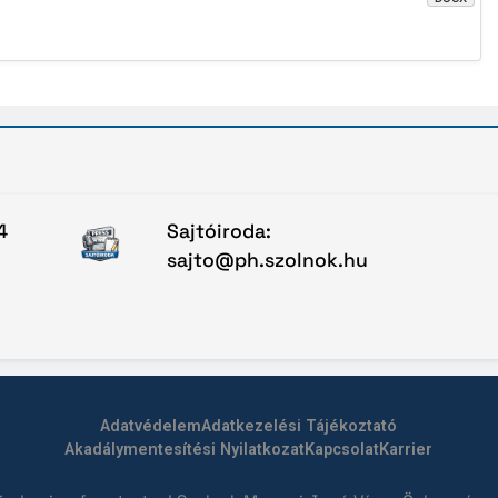
4
Sajtóiroda:
sajto@ph.szolnok.hu
Adatvédelem
Adatkezelési Tájékoztató
Akadálymentesítési Nyilatkozat
Kapcsolat
Karrier