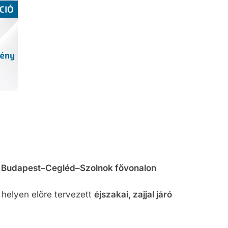
teli lista
szerzés
n a Budapest–Cegléd–Szolnok fővonalon
 helyen előre tervezett
éjszakai, zajjal járó