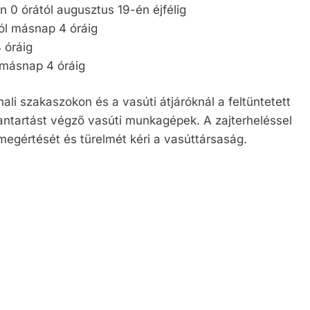
 0 órától augusztus 19-én éjfélig
ól másnap 4 óráig
 óráig
 másnap 4 óráig
ali szakaszokon és a vasúti átjáróknál a feltüntetett
bantartást végző vasúti munkagépek. A zajterheléssel
megértését és türelmét kéri a vasúttársaság.