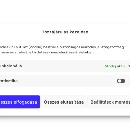
Hozzájárulás kezelése
oldalunk sütiket (cookie) használ a biztonságos működés, a látogatottság
mzése és a releváns hirdetések megjelenítése érdekében.
unkcionális
Mindig aktív
tatisztika
St
tusban Jász-Nagykun-Szolnok vármegyében
sszes elfogadása
Összes elutasítása
Beállítások menté
útvonalon előre tervezett zajjal járó karbantartást