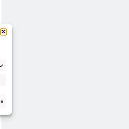
atisztika
se