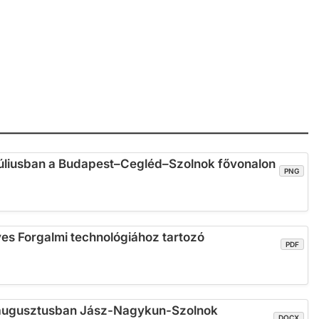
 júliusban a Budapest–Cegléd–Szolnok fővonalon
PNG
es Forgalmi technológiához tartozó
PDF
s augusztusban Jász-Nagykun-Szolnok
DOCX