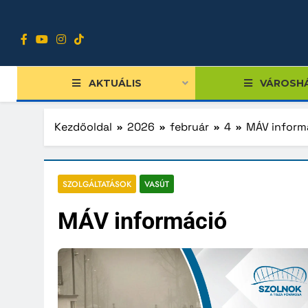
Ugrás
a
tartalomra
AKTUÁLIS
VÁROSH
Kezdőoldal
2026
február
4
MÁV inform
Tiszts
SZOLGÁLTATÁSOK
VASÚT
Közgy
MÁV információ
Bizott
Nemze
Diákpo
Progra