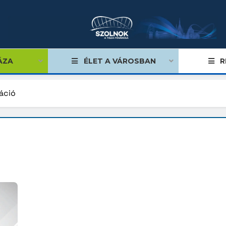
ÁZA
ÉLET A VÁROSBAN
R
áció
égviselők
űlés
ságok
tiségi önkormányzatok
lgármester
mok, stratégiák, koncepciók