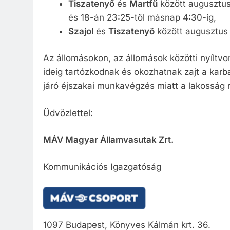
Tiszatenyő
és
Martfű
között augusztus 
és 18-án 23:25-től másnap 4:30-ig,
Szajol
és
Tiszatenyő
között augusztus 
Az állomásokon, az állomások közötti nyíltvon
ideig tartózkodnak és okozhatnak zajt a kar
járó éjszakai munkavégzés miatt a lakosság 
Üdvözlettel:
MÁV Magyar Államvasutak Zrt.
Kommunikációs Igazgatóság
1097 Budapest, Könyves Kálmán krt. 36.