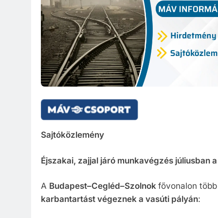
Közzété
Közbe
Sajtóközlemény
Éjszakai, zajjal járó munkavégzés júliusba
A
Budapest–Cegléd–Szolnok
fővonalon több
karbantartást végeznek a vasúti pályán
: