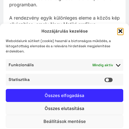
programban.
A rendezvény egyik különleges eleme a közös kép
elkészítése, amely Nagy Matild grafikus
irányításával valósul meg, és a nap folyamán bárki
Hozzájárulás kezelése
hozzáteheti saját „színét”.
Weboldalunk sütiket (cookie) használ a biztonságos működés, a
látogatottság elemzése és a releváns hirdetések megjelenítése
A program 14:00 órától az Aba-Novák Agórában
érdekében.
folytatódik esélyegyenlőségi fórummal, amely
szakmai párbeszédre ad lehetőséget az
Funkcionális
Mindig aktív
esélyegyenlőség aktuális kérdéseiről, valamint az
együttműködés lehetséges irányairól.
Statisztika
Statisz
A szervezők célja, hogy a rendezvény ne csupán
egy napra szóló élményt nyújtson, hanem
Összes elfogadása
hozzájáruljon a közösségi szemlélet formálásához
és az elfogadás erősítéséhez.
Összes elutasítása
A program mindenki számára nyitott és
Beállítások mentése
ingyenesen látogatható.