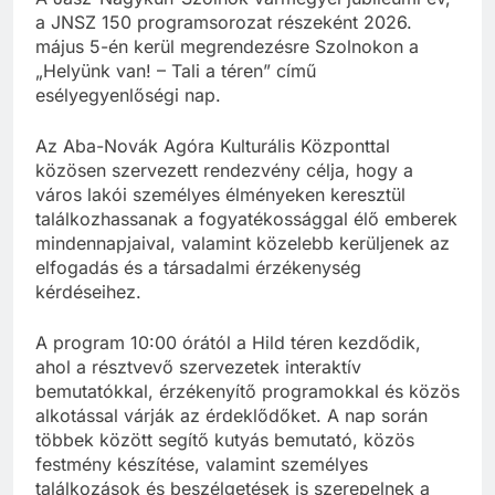
a JNSZ 150 programsorozat részeként 2026.
május 5-én kerül megrendezésre Szolnokon a
„Helyünk van! – Tali a téren” című
esélyegyenlőségi nap.
Az Aba-Novák Agóra Kulturális Központtal
közösen szervezett rendezvény célja, hogy a
város lakói személyes élményeken keresztül
találkozhassanak a fogyatékossággal élő emberek
mindennapjaival, valamint közelebb kerüljenek az
elfogadás és a társadalmi érzékenység
kérdéseihez.
A program 10:00 órától a Hild téren kezdődik,
ahol a résztvevő szervezetek interaktív
bemutatókkal, érzékenyítő programokkal és közös
alkotással várják az érdeklődőket. A nap során
többek között segítő kutyás bemutató, közös
festmény készítése, valamint személyes
találkozások és beszélgetések is szerepelnek a