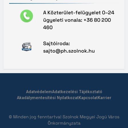
A Közterület-felügyelet 0–24
ügyeleti vonala: +36 80 200
460
Sajtóiroda:
sajto@ph.szolnok.hu
Adatvédelem
Adatkezelési Tájékoztató
Akadálymentesítési Nyilatkozat
Kapcsolat
Karrier
© Minden jog fenntartva! Szolnok Megyei Jogú Város
Önkormányzata