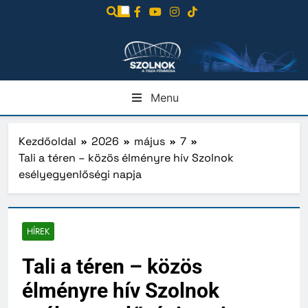
Ugrás
a
tartalomra
Menu
Kezdőoldal
2026
május
7
Tali a téren – közös élményre hív Szolnok
esélyegyenlőségi napja
HÍREK
Tali a téren – közös
élményre hív Szolnok