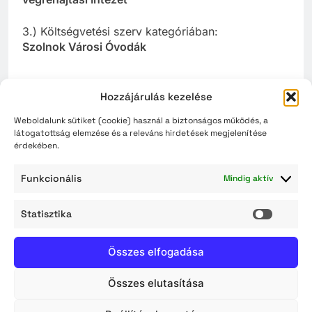
3.) Költségvetési szerv kategóriában:
Szolnok Városi Óvodák
2024.
Hozzájárulás kezelése
Weboldalunk sütiket (cookie) használ a biztonságos működés, a
Gazdálkodó szervezet
látogatottság elemzése és a releváns hirdetések megjelenítése
érdekében.
a) 250 fő feletti munkavállaló foglalkoztatását
megvalósító gazdálkodó szervezet kategóriában:
Funkcionális
Mindig aktív
Stadler Szolnok Vasúti Járműgyártó Kft.
Statisztika
Statisz
b)
50–250 fő közötti munkavállaló
Összes elfogadása
foglalkoztatását megvalósító gazdálkodó
szervezet kategóriában:
Összes elutasítása
Derula Kft.