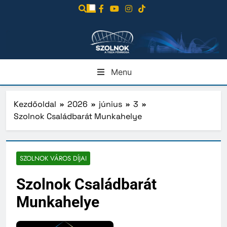
Ugrás
a
tartalomra
Menu
Kezdőoldal
2026
június
3
Szolnok Családbarát Munkahelye
SZOLNOK VÁROS DÍJAI
Szolnok Családbarát
Munkahelye