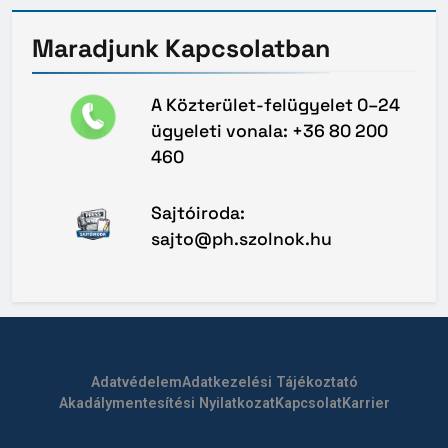
Maradjunk
Kapcsolatban
A Közterület-felügyelet 0–24
ügyeleti vonala: +36 80 200
460
Sajtóiroda:
sajto@ph.szolnok.hu
Adatvédelem
Adatkezelési Tájékoztató
Akadálymentesítési Nyilatkozat
Kapcsolat
Karrier