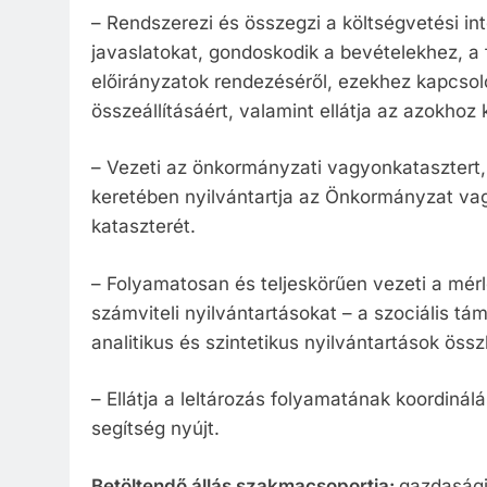
– Rendszerezi és összegzi a költségvetési i
javaslatokat, gondoskodik a bevételekhez, a 
előirányzatok rendezéséről, ezekhez kapcsol
összeállításáért, valamint ellátja az azokhoz
– Vezeti az önkormányzati vagyonkatasztert,
keretében nyilvántartja az Önkormányzat vag
kataszterét.
– Folyamatosan és teljeskörűen vezeti a mér
számviteli nyilvántartásokat – a szociális tám
analitikus és szintetikus nyilvántartások össz
– Ellátja a leltározás folyamatának koordinál
segítség nyújt.
Betöltendő állás szakmacsoportja:
gazdaság