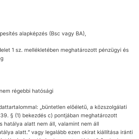
pesítés alapképzés (Bsc vagy BA),
ndelet 1 sz. mellékletében meghatározott pénzügyi és
ég
 nem régebbi hatósági
dattartalommal: „büntetlen előéletű, a közszolgálati
y 39. § (1) bekezdés c) pontjában meghatározott
hatálya alatt nem áll, valamint nem áll
álya alatt.” vagy legalább ezen okirat kiállítása iránti