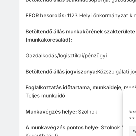
FEOR besorolás:
1123 Helyi önkormányzat ki
Betöltendő
állás
munkakörének
szakterülete
(munkakörcsalád):
Gazdálkodás/logisztikai/pénzügyi
Betöltendő állás jogviszonya:
Közszolgálati jo
Foglalkoztatás időtartama, munkaideje, mun
Teljes munkaidő
Munkavégzés helye:
Szolnok
Web
ele
A munkavégzés pontos helye:
Szolnok Megye
F
Kossuth tér 9.