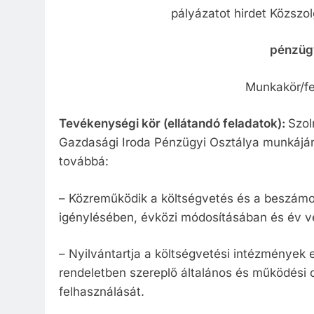
pályázatot hirdet Közszol
pénzügy
Munkakör/fe
Tevékenységi kör (ellátandó feladatok):
Szol
Gazdasági Iroda Pénzügyi Osztálya munkáján
továbbá:
– Közreműködik a költségvetés és a beszámo
igénylésében, évközi módosításában és év v
– Nyilvántartja a költségvetési intézmények e
rendeletben szereplő általános és működési c
felhasználását.