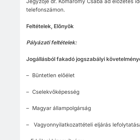
Jegyzője dr. Komáromy Csaba ad előzetes i
telefonszámon.
Feltételek, Előnyök
Pályázati feltételek:
Jogállásból fakadó jogszabályi követelmény
– Büntetlen előélet
– Cselekvőképesség
– Magyar állampolgárság
– Vagyonnyilatkozattételi eljárás lefolytatás