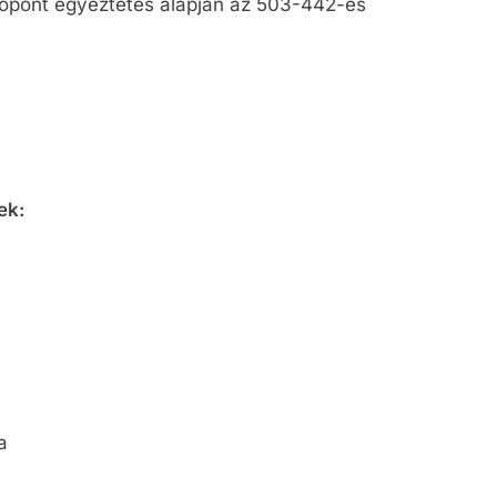
dőpont egyeztetés alapján az 503-442-es
ek:
a