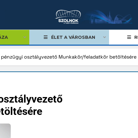
ÁZA
ÉLET A VÁROSBAN
R
t pénzügyi osztályvezető Munkakör/feladatkör betöltésére
égviselők
űlés
osztályvezető
ságok
töltésére
tiségi önkormányzatok
lgármester
mok, stratégiák, koncepciók