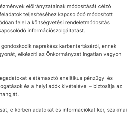
ntézmények előirányzatainak módosítását célzó
feladatok teljesítéséhez kapcsolódó módosított
ódóan felel a költségvetési rendeletmódosítás
 kapcsolódó információszolgáltatást.
 gondoskodik naprakész karbantartásáról, ennek
yonát, elkészíti az Önkormányzat ingatlan vagyon
legadatokat alátámasztó analitikus pénzügyi és
ogatások és a helyi adók kivételével – biztosítja az
hangját.
ását, e körben adatokat és információkat kér, szakmai
i