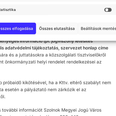
tatisztika
St
város honlapján fellelhető információk, adatok
ködéséről, a gazdálkodásáról, költségvetéséről, az
ól, a polgármesteri hivatal felépítéséről.
sszes elfogadása
Összes elutasítása
Beállítások menté
lényeges információ (pl. jogviszony létesítés
iális adatvédelmi tájékoztatás, szervezet
honlap címe
ára és a juttatásokra a közszolgálati tisztviselőkről
int önkormányzati helyi rendelet rendelkezései az
p próbaidő kikötésével, ha a Kttv. eltérő szabályt nem
llta esetén a pályáztató nem zárkózik el az
ől.
és további információt Szolnok Megyei Jogú Város