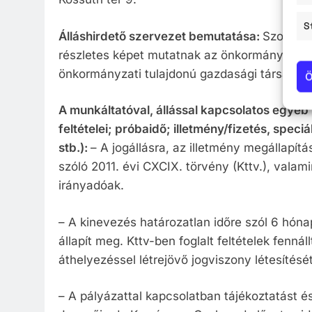
S
Álláshirdető szervezet bemutatása:
Szolnok 
részletes képet mutatnak az önkormányzat mű
önkormányzati tulajdonú gazdasági társaságokr
Ö
A munkáltatóval, állással kapcsolatos egyéb 
feltételei; próbaidő; illetmény/fizetés, spec
stb.):
– A jogállásra, az illetmény megállapítás
szóló 2011. évi CXCIX. törvény (Kttv.), valam
irányadóak.
– A kinevezés határozatlan időre szól 6 hóna
állapít meg. Kttv-ben foglalt feltételek fenná
áthelyezéssel létrejövő jogviszony létesítését
– A pályázattal kapcsolatban tájékoztatást 