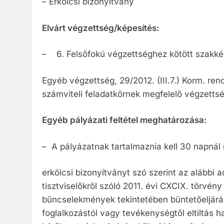
– Erkölcsi bizonyítvány
Elvárt végzettség/képesítés:
– 6. Felsőfokú végzettséghez kötött szakké
Egyéb végzettség, 29/2012. (III.7.) Korm. re
számviteli feladatkörnek megfelelő végzetts
Egyéb pályázati feltétel meghatározása:
– A pályázatnak tartalmaznia kell 30 napnál
erkölcsi bizonyítványt szó szerint az alábbi a
tisztviselőkről szóló 2011. évi CXCIX. törvén
bűncselekmények tekintetében büntetőeljárás 
foglalkozástól vagy tevékenységtől eltiltás hat