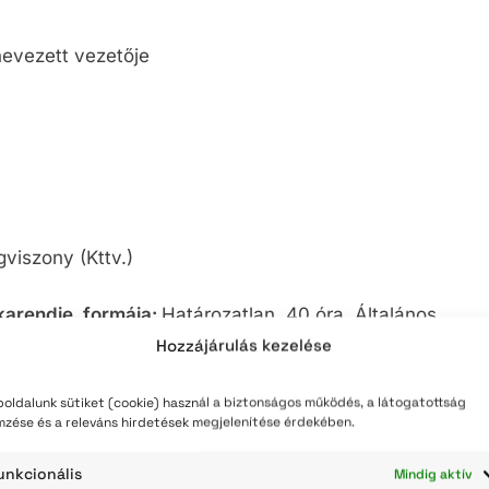
nevezett vezetője
gviszony (Kttv.)
karendje, formája:
Határozatlan, 40 óra, Általános,
Hozzájárulás kezelése
oldalunk sütiket (cookie) használ a biztonságos működés, a látogatottság
mzése és a releváns hirdetések megjelenítése érdekében.
i Jogú Város Polgármesteri Hivatala, 5000 Szolnok,
unkcionális
Mindig aktív