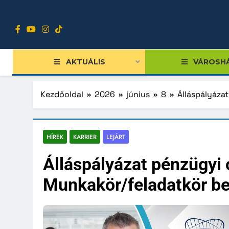
Ugrás
a
tartalomra
AKTUÁLIS
VÁROSH
Kezdőoldal
2026
június
8
Álláspályáza
Tiszts
HÍREK
KARRIER
LEJÁRT
Közgy
Álláspályázat pénzügyi 
Bizott
Munkakör/feladatkör be
Nemze
Diákpo
Progra