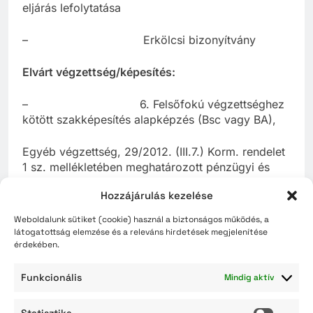
eljárás lefolytatása
– Erkölcsi bizonyítvány
Elvárt végzettség/képesítés:
– 6. Felsőfokú végzettséghez
kötött szakképesítés alapképzés (Bsc vagy BA),
Egyéb végzettség, 29/2012. (III.7.) Korm. rendelet
1 sz. mellékletében meghatározott pénzügyi és
számviteli feladatkörnek megfelelő végzettség
Hozzájárulás kezelése
Egyéb pályázati feltétel meghatározása:
Weboldalunk sütiket (cookie) használ a biztonságos működés, a
látogatottság elemzése és a releváns hirdetések megjelenítése
érdekében.
– – A pályázatnak tartalmaznia
kell 30 napnál nem régebbi hatósági erkölcsi
Funkcionális
Mindig aktív
bizonyítványt szó szerint az alábbi
adattartalommal: „büntetlen előéletű, a
Statisztika