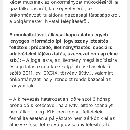
képet mutatnak az önkormányzat működéséről, a
gazdálkodásáról, költségvetéséről, az
önkormányzati tulajdonú gazdasági társaságokról,
a polgármesteri hivatal felépítéséről.
A munkáltatóval, állással kapcsolatos egyéb
lényeges információ (pl. jogviszony létesítés
feltételei; próbaidő; illetmény/fizetés, speciális
adatvédelmi tájékoztatás, szervezet
honlap címe
stb.):
– A jogállásra, az illetmény megállapítására
és a juttatásokra a közszolgálati tisztviselőkről
szóló 2011. évi CXCIX. törvény (Kttv.), valamint
önkormányzati helyi rendelet rendelkezései az
irányadóak.
– A kinevezés határozatlan időre szól 6 hónap
próbaidő kikötésével, ha a Kttv. eltérő szabályt
nem állapít meg. Kttv-ben foglalt feltételek
fennállta esetén a pályáztató nem zárkózik el az
áthelyezéssel létrejövő jogviszony létesítésétől.