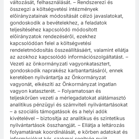
változását, felhasználását. – Rendszerezi és
összegzi a költségvetési intézmények
előirányzatainak módosítását célzó javaslatokat,
gondoskodik a bevételekhez, a feladatok
teljesítéséhez kapcsolódó módosított
előirányzatok rendezéséről, ezekhez
kapcsolódóan felel a költségvetési
rendeletmódosítás összeállításáért, valamint ellátja
az azokhoz kapcsolódó információszolgáltatást. –
Vezeti az önkormányzati vagyonkatasztert,
gondoskodik naprakész karbantartásáról, ennek
keretében nyilvántartja az Önkormányzat
vagyonát, elkészíti az Önkormányzat ingatlan
vagyon kataszterét. – Folyamatosan és
teljeskörűen vezeti a mérlegadatokat alátámasztó
analitikus pénzügyi és számviteli nyilvántartásokat
– a szociális támogatások és a helyi adók
kivételével – biztosítja az analitikus és szintetikus
nyilvántartások összhangját. – Ellátja a leltározás
folyamatának koordinálását, e körben adatokat és
információkat kér, szakmai segítség nyújt.