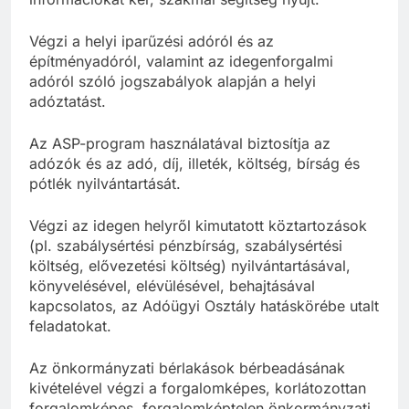
Végzi a helyi iparűzési adóról és az
építményadóról, valamint az idegenforgalmi
adóról szóló jogszabályok alapján a helyi
adóztatást.
Az ASP-program használatával biztosítja az
adózók és az adó, díj, illeték, költség, bírság és
pótlék nyilvántartását.
Végzi az idegen helyről kimutatott köztartozások
(pl. szabálysértési pénzbírság, szabálysértési
költség, elővezetési költség) nyilvántartásával,
könyvelésével, elévülésével, behajtásával
kapcsolatos, az Adóügyi Osztály hatáskörébe utalt
feladatokat.
Az önkormányzati bérlakások bérbeadásának
kivételével végzi a forgalomképes, korlátozottan
forgalomképes, forgalomképtelen önkormányzati