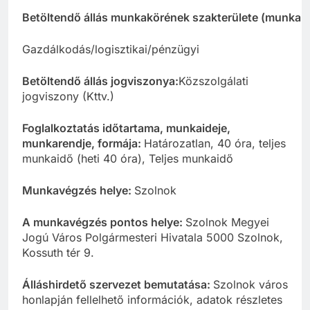
Betöltendő
állás
munkakörének
szakterülete
(munkakö
Gazdálkodás/logisztikai/pénzügyi
Betöltendő állás jogviszonya:
Közszolgálati
jogviszony (Kttv.)
Foglalkoztatás időtartama, munkaideje,
munkarendje, formája:
Határozatlan, 40 óra, teljes
munkaidő (heti 40 óra), Teljes munkaidő
Munkavégzés helye:
Szolnok
A munkavégzés pontos helye:
Szolnok Megyei
Jogú Város Polgármesteri Hivatala 5000 Szolnok,
Kossuth tér 9.
Álláshirdető szervezet bemutatása:
Szolnok város
honlapján fellelhető információk, adatok részletes