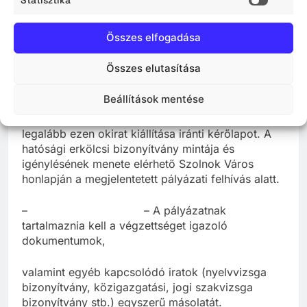
Statisz
közszolgálati
tisztviselőkről szóló 2011. évi CXCIX. törvény 39.
Összes elfogadása
§ (1) bekezdés c) pontjában
meghatározott bűncselekmények tekintetében
Összes elutasítása
büntetőeljárás hatálya alatt nem áll,
Beállítások mentése
valamint nem áll foglalkozástól vagy
tevékenységtől eltiltás hatálya alatt.” vagy
legalább ezen okirat kiállítása iránti kérőlapot. A
hatósági erkölcsi bizonyítvány mintája és
igénylésének menete elérhető Szolnok Város
honlapján a megjelentetett pályázati felhívás alatt.
– – A pályázatnak
tartalmaznia kell a végzettséget igazoló
dokumentumok,
valamint egyéb kapcsolódó iratok (nyelvvizsga
bizonyítvány, közigazgatási, jogi szakvizsga
bizonyítvány stb.) egyszerű másolatát.