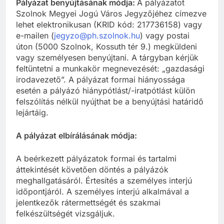
Pályázat benyújtásának módja:
A pályázatot
Szolnok Megyei Jogú Város Jegyzőjéhez címezve
lehet elektronikusan (KRID kód: 217736158) vagy
e-mailen (
jegyzo@ph.szolnok.hu
) vagy postai
úton (5000 Szolnok, Kossuth tér 9.) megküldeni
vagy személyesen benyújtani. A tárgyban kérjük
feltüntetni a munkakör megnevezését: „gazdasági
irodavezető”. A pályázat formai hiányossága
esetén a pályázó hiánypótlást/-iratpótlást külön
felszólítás nélkül nyújthat be a benyújtási határidő
lejártáig.
A pályázat elbírálásának módja:
A beérkezett pályázatok formai és tartalmi
áttekintését követően döntés a pályázók
meghallgatásáról. Értesítés a személyes interjú
időpontjáról. A személyes interjú alkalmával a
jelentkezők rátermettségét és szakmai
felkészültségét vizsgáljuk.