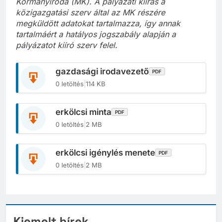
Kormányiroda (MK). A pályázati kiírás a
közigazgatási szerv által az MK részére
megküldött adatokat tartalmazza, így annak
tartalmáért a
hatályos jogszabály alapján a
pályázatot kiíró szerv felel.
gazdasági irodavezető
PDF
0 letöltés
|
114 KB
erkölcsi minta
PDF
0 letöltés
|
2 MB
erkölcsi igénylés menete
PDF
0 letöltés
|
2 MB
Kiemelt hírek