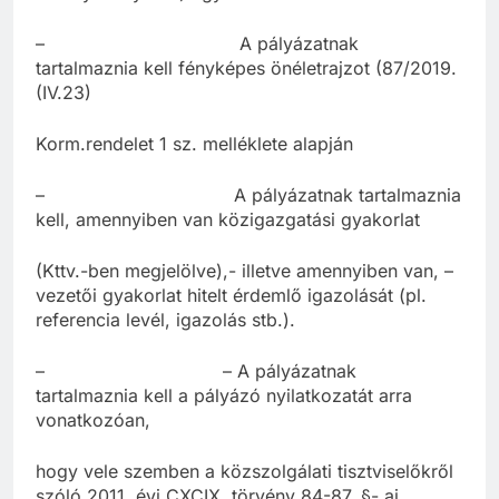
– A pályázatnak
tartalmaznia kell fényképes önéletrajzot (87/2019.
(IV.23)
Korm.rendelet 1 sz. melléklete alapján
– A pályázatnak tartalmaznia
kell, amennyiben van közigazgatási gyakorlat
(Kttv.-ben megjelölve),- illetve amennyiben van, –
vezetői gyakorlat hitelt érdemlő igazolását (pl.
referencia levél, igazolás stb.).
– – A pályázatnak
tartalmaznia kell a pályázó nyilatkozatát arra
vonatkozóan,
hogy vele szemben a közszolgálati tisztviselőkről
szóló 2011. évi CXCIX. törvény 84-87. §- ai