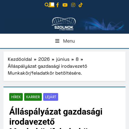
Ugrás
a
tartalomra
Menu
Kezdőoldal
2026
június
8
Álláspályázat gazdasági irodavezető
Munkakör/feladatkör betöltésére.
HÍREK
KARRIER
LEJÁRT
Álláspályázat gazdasági
irodavezető