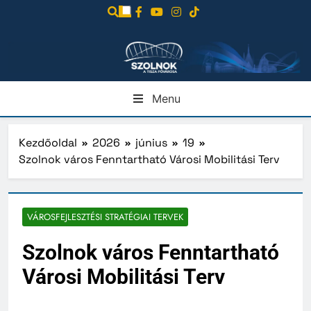
Ugrás
a
tartalomra
Menu
Kezdőoldal
2026
június
19
Szolnok város Fenntartható Városi Mobilitási Terv
VÁROSFEJLESZTÉSI STRATÉGIAI TERVEK
Szolnok város Fenntartható
Városi Mobilitási Terv