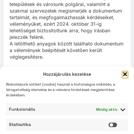
települések és városunk polgárai, valamint a
szakmai szervezetek megismerjék a dokumentum
tartalmát, és megfogalmazhassák kérdéseiket,
véleményüket, ezért 2024. október 31-ig
lehetőséget biztosítottunk arra, hogy írásban
jelezzék felénk.
A letölthető anyagok között található dokumentum
a vélemények beépítését követően került
véglegesítésre.
Szolnok város Fenntartható Városi
Hozzájárulás kezelése
Mobilitási Terve.
Weboldalunk sütiket (cookie) használ a biztonságos működés, a
látogatottság elemzése és a releváns hirdetések megjelenítése
érdekében.
Funkcionális
Mindig aktív
Kiemelt hírek
Statisztika
Gondoskodjunk a takarékos vízhasználatról
Statisz