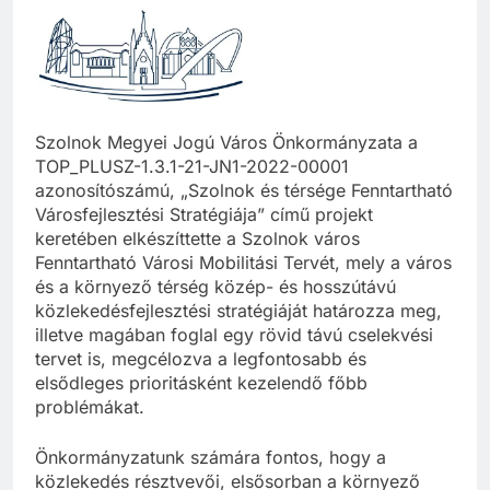
Szolnok Megyei Jogú Város Önkormányzata a
TOP_PLUSZ-1.3.1-21-JN1-2022-00001
azonosítószámú, „Szolnok és térsége Fenntartható
Városfejlesztési Stratégiája” című projekt
keretében elkészíttette a Szolnok város
Fenntartható Városi Mobilitási Tervét, mely a város
és a környező térség közép- és hosszútávú
közlekedésfejlesztési stratégiáját határozza meg,
illetve magában foglal egy rövid távú cselekvési
tervet is, megcélozva a legfontosabb és
elsődleges prioritásként kezelendő főbb
problémákat.
Önkormányzatunk számára fontos, hogy a
közlekedés résztvevői, elsősorban a környező