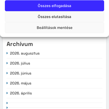
Lakossági tájékoztatás – Zajhatással járó vízi és
Összes elfogadása
légi kiképzés
Összes elutasítása
Érvényüket vesztik a régi, könyv formátumú
személyazonosító igazolványok augusztus 3-án
Beállítások mentése
Archívum
2026. augusztus
2026. július
2026. június
2026. május
2026. április