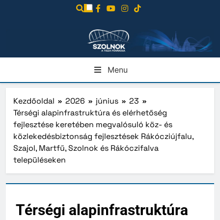
Ugrás
a
tartalomra
Menu
Kezdőoldal
2026
június
23
Térségi alapinfrastruktúra és elérhetőség
fejlesztése keretében megvalósuló köz- és
közlekedésbiztonság fejlesztések Rákócziújfalu,
Szajol, Martfű, Szolnok és Rákóczifalva
településeken
Térségi alapinfrastruktúra