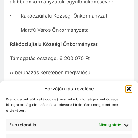
alábbi önkormányzatok együttműködésével:
· Rákócziújfalu Községi Önkormányzat
· Martfű Város Önkormányzata
Rákócziújfalu Községi Önkormányzat
Támogatás összege: 6 200 070 Ft
A beruházás keretében megvalósul:
· Buszmegállók biztonságos megközelítését
Hozzájárulás kezelése
szolgáló járdák felújítása
Weboldalunk sütiket (cookie) használ a biztonságos működés, a
látogatottság elemzése és a releváns hirdetések megjelenítése
Martfű Város Önkormányzata
érdekében.
Támogatás összege: 23 145 252 Ft
Funkcionális
Mindig aktív
A fejlesztések főbb elemei: