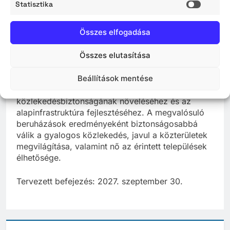
Statisztika
Statisz
· Közvilágítás fejlesztése (lámpaoszlopok
kiépítése és cseréje)
Összes elfogadása
· A művelődési ház és a környező kiszolgáló
Összes elutasítása
utak megközelítésének biztonságosabbá tétele
Beállítások mentése
A projekt hozzájárul a térség
közlekedésbiztonságának növeléséhez és az
alapinfrastruktúra fejlesztéséhez. A megvalósuló
beruházások eredményeként biztonságosabbá
válik a gyalogos közlekedés, javul a közterületek
megvilágítása, valamint nő az érintett települések
élhetősége.
Tervezett befejezés: 2027. szeptember 30.