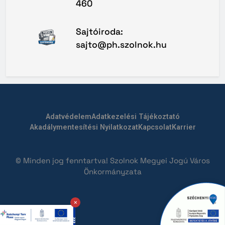
460
Sajtóiroda:
sajto@ph.szolnok.hu
Adatvédelem
Adatkezelési Tájékoztató
Akadálymentesítési Nyilatkozat
Kapcsolat
Karrier
© Minden jog fenntartva! Szolnok Megyei Jogú Város
Önkormányzata
×