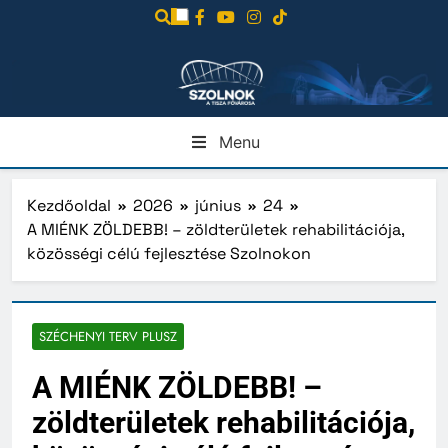
Ugrás
a
tartalomra
Menu
Kezdőoldal
2026
június
24
A MIÉNK ZÖLDEBB! – zöldterületek rehabilitációja,
közösségi célú fejlesztése Szolnokon
SZÉCHENYI TERV PLUSZ
A MIÉNK ZÖLDEBB! –
zöldterületek rehabilitációja,