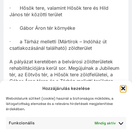
· Hősök tere, valamint Hősök tere és Hild
János tér közötti terület
· Gábor Áron tér környéke
· a Tárház melletti (Mártírok – Indóház út
csatlakozásánál található) zöldterület
A pályázat keretében a belvárosi zöldterületek
rehabilitációjára kerül sor. Megújulnak a Jubileum
tér, az Eötvös tér, a Hősök tere zöldfelületei, a
Gábor Áron téren és a Tárház melletti területen
pedig új zöldterület kerül kialakításra, ezt a belső
Hozzájárulás kezelése
közlekedési útvonalak felújítása, kialakítása
Weboldalunk sütiket (cookie) használ a biztonságos működés, a
egészíti ki. Ivókutak, pihenők, smart spotok
látogatottság elemzése és a releváns hirdetések megjelenítése
létesítésével városi találkozási pontokat hozunk
érdekében.
létre. Sor kerül a köztéri szobrok felújítására is.
Funkcionális
Mindig aktív
A Jubileum tér zöldfelületének rehabilitációjára