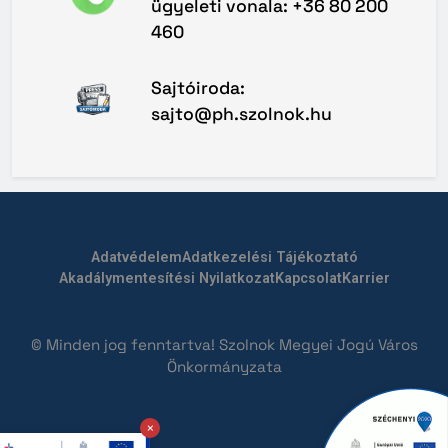
ügyeleti vonala: +36 80 200
460
Sajtóiroda:
sajto@ph.szolnok.hu
Adatvédelem
Adatkezelési Tájékoztató
Akadálymentesítési Nyilatkozat
Kapcsolat
Karrier
© Minden jog fenntartva! Szolnok Megyei Jogú Város
Önkormányzata
×