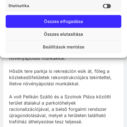
kerül sor, mely hozzájárul egy új egységes
Statisztika
városkép kialakításához, valamint a terület
Statisz
fenntarthatóságához is hozzájárul.
Összes elfogadása
Az Eötvös téri víztorony felújításra kerül, ezzel
lehetőség nyílik egy közösségi létesítmény
Összes elutasítása
kialakítására, hozzájárulva a szabadidő hasznos
eltöltéséhez. A víztornyot körülvevő park
Beállítások mentése
frissítésre kerül, elsősorban irtási és
növényápolási munkákkal.
Hősök tere parkja is rekreáción esik át, főleg a
közlekedőfelületek rekonstrukciójára tekintettel,
illetve növényápolási munkákkal.
A volt Pelikán Szálló és a Szolnok Pláza közötti
terület átalakul a parkolóhelyek
racionalizációjával, a belső forgalmi rendszer
újragondolásával, melyet a területen található
trafóház áthelyezése tesz teljessé.