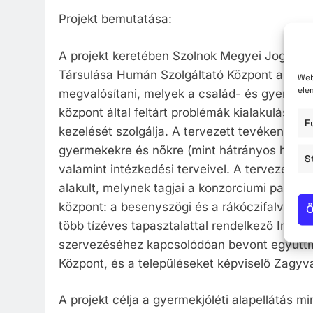
Projekt bemutatása:
A projekt keretében Szolnok Megyei Jogú Vá
Társulása Humán Szolgáltató Központ alkott
Web
ele
megvalósítani, melyek a család- és gyermekjól
központ által feltárt problémák kialakulásán
F
kezelését szolgálja. A tervezett tevékenysé
gyermekekre és nőkre (mint hátrányos helyzet
S
valamint intézkedési terveivel. A tervezés s
alakult, melynek tagjai a konzorciumi partn
központ: a besenyszögi és a rákóczifalvai, 
Ö
több tízéves tapasztalattal rendelkező Impul
szervezéséhez kapcsolódóan bevont együttmű
Központ, és a településeket képviselő Zagy
A projekt célja a gyermekjóléti alapellátás m