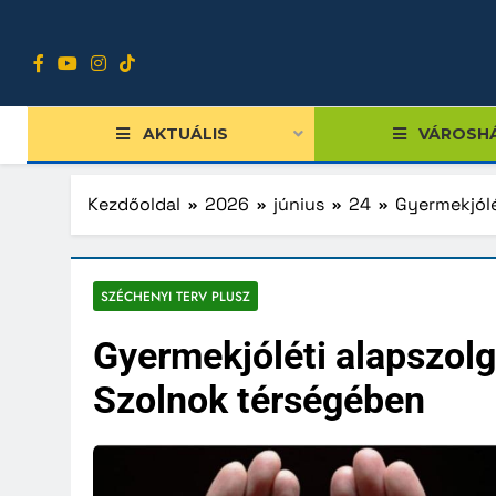
Ugrás
a
tartalomra
AKTUÁLIS
VÁROSH
Kezdőoldal
2026
június
24
Gyermekjólé
Tiszts
SZÉCHENYI TERV PLUSZ
Közgy
Gyermekjóléti alapszolg
Bizott
Szolnok térségében
Nemze
Diákpo
Progra