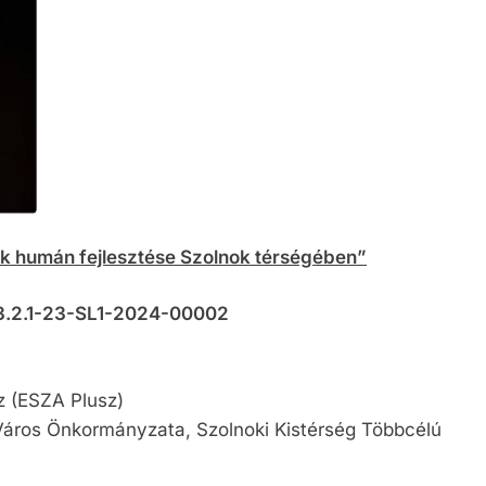
teli lista
szerzés
ok humán fejlesztése Szolnok térségében”
3.2.1-23-SL1-2024-00002
z (ESZA Plusz)
áros Önkormányzata, Szolnoki Kistérség Többcélú