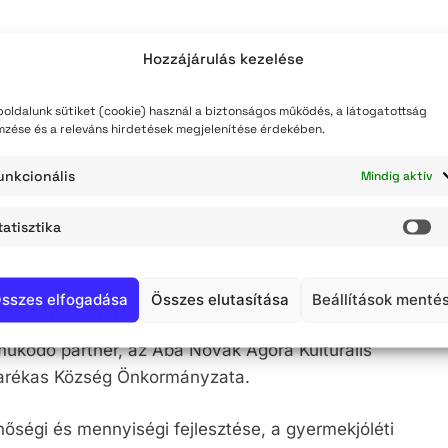
Hozzájárulás kezelése
ros Önkormányzata és a Szolnoki Kistérség Többcélú
a konzorcium olyan beavatkozásokat kíván
oldalunk sütiket (cookie) használ a biztonságos működés, a látogatottság
mzése és a releváns hirdetések megjelenítése érdekében.
éti szolgálat, illetve a család és gyermekjóléti
ak megelőzését, valamint a kialakult problémák
unkcionális
Mindig aktív
gek összhangban vannak a VEP javaslataival és a HEP
ű célcsoportokra) irányuló megállapításaival,
tatisztika
St
zéleskörű partnerségre épül, projektmunkacsoport
erek, a térségben működő két másik humánszolgáltató
a társadalmi felzárkóztató programok szervezésében
sszes elfogadása
Összes elutasítása
Beállítások menté
zus Egyesület, a kulturális és közösségi programok
ködő partner, az Aba Novák Agóra Kulturális
varékas Község Önkormányzata.
inőségi és mennyiségi fejlesztése, a gyermekjóléti