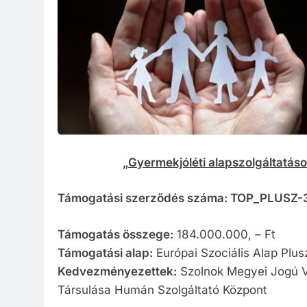
Közzété
Közbe
„Gyermekjóléti alapszolgáltatás
Támogatási szerződés száma: TOP_PLUSZ-
Támogatás összege:
184.000.000, – Ft
Támogatási alap:
Európai Szociális Alap Plus
Kedvezményezettek:
Szolnok Megyei Jogú V
Társulása Humán Szolgáltató Központ