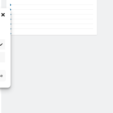
atisztika
se