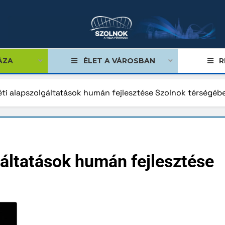
ÁZA
ÉLET A VÁROSBAN
R
ti alapszolgáltatások humán fejlesztése Szolnok térségéb
égviselők
űlés
áltatások humán fejlesztése
ságok
tiségi önkormányzatok
lgármester
mok, stratégiák, koncepciók