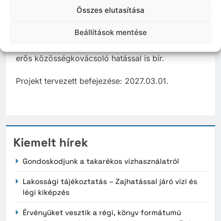
csoportok számára, különös tekintettel a nőkre,
Összes elutasítása
idősekre, gyermekekre és a fogyatékkal élőkre.
Beállítások mentése
A pályázat tehát nem csak programok
sorozatának megvalósítását teszi lehetővé, hanem
erős közösségkovácsoló hatással is bír.
Projekt tervezett befejezése: 2027.03.01.
Kiemelt hírek
Gondoskodjunk a takarékos vízhasználatról
Lakossági tájékoztatás – Zajhatással járó vízi és
légi kiképzés
Érvényüket vesztik a régi, könyv formátumú