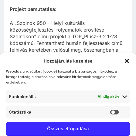
Projekt bemutatása:
A „Szolnok 950 – Helyi kulturális
közösségfejlesztési folyamatok erősítése
Szolnokon” című projekt a TOP_Plusz-3.2.1-23
kódszámú, Fenntartható humán fejlesztések című
felhívás keretében valósul meg, összhangban a
város Fenntartható Városfejlesztési Stratégiájával
Hozzájárulás kezelése
és a TOP Plusz Városfejlesztési Programtervével.
Weboldalunk sütiket (cookie) használ a biztonságos működés, a
A projekt célja, hogy erősítse Szolnok helyi
látogatottság elemzése és a releváns hirdetések megjelenítése
érdekében.
identitását és közösségi összetartozását,
elősegítse a társadalmi befogadást és az
Funkcionális
esélyegyenlőséget, hozzájáruljon a közösségi élet
Mindig aktív
minőségi fejlesztéséhez, csökkentse a generációk
közötti szakadékot, növelve az együttműködést.
Statisztika
Statisz
A program kiemelt figyelmet fordít arra, hogy
Összes elfogadása
elérhető legyen a hátrányos helyzetű társadalmi