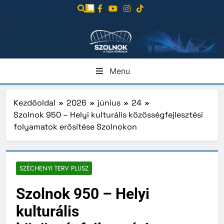
Ugrás
a
tartalomra
Menu
Kezdőoldal
2026
június
24
Szolnok 950 – Helyi kulturális közösségfejlesztési
folyamatok erősítése Szolnokon
SZÉCHENYI TERV PLUSZ
Szolnok 950 – Helyi
kulturális