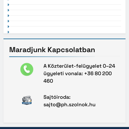
Maradjunk
Kapcsolatban
A Közterület-felügyelet 0–24
ügyeleti vonala: +36 80 200
460
Sajtóiroda:
sajto@ph.szolnok.hu