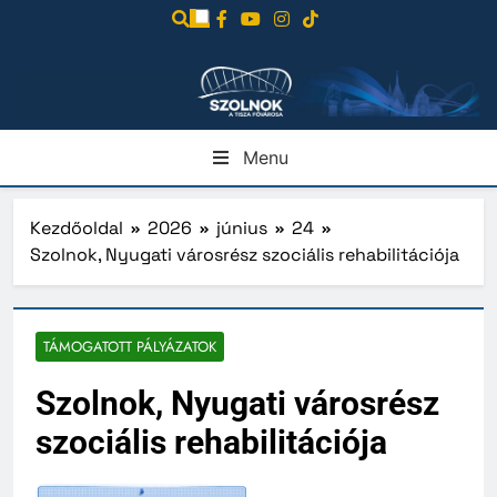
Ugrás
a
tartalomra
Menu
Kezdőoldal
2026
június
24
Szolnok, Nyugati városrész szociális rehabilitációja
TÁMOGATOTT PÁLYÁZATOK
Szolnok, Nyugati városrész
szociális rehabilitációja