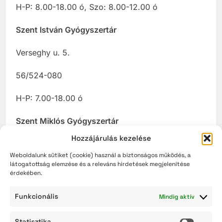
H-P: 8.00-18.00 ó, Szo: 8.00-12.00 ó
Szent István Gyógyszertár
Verseghy u. 5.
56/524-080
H-P: 7.00-18.00 ó
Szent Miklós Gyógyszertár
Hozzájárulás kezelése
Vitéz Szathmári József u. 2-6.
Weboldalunk sütiket (cookie) használ a biztonságos működés, a
látogatottság elemzése és a releváns hirdetések megjelenítése
56/429-598
érdekében.
H-P: 8.00-17.30 ó
Funkcionális
Mindig aktív
Városmajor Gyógyszertár
Statisztika