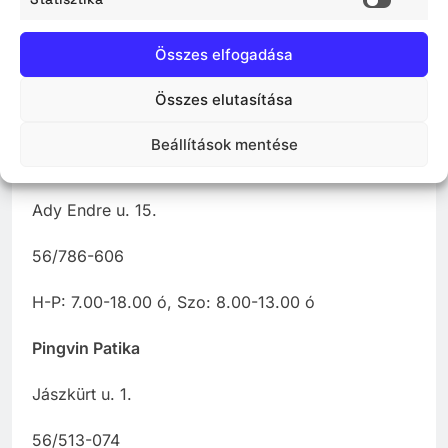
Statisz
Városmajor u. 55.
Összes elfogadása
56/425-889
Összes elutasítása
H-P: 8.00-17.00 ó
Beállítások mentése
PatikaPlus Gyógyszertár
Ady Endre u. 15.
56/786-606
H-P: 7.00-18.00 ó, Szo: 8.00-13.00 ó
Pingvin Patika
Jászkürt u. 1.
56/513-074