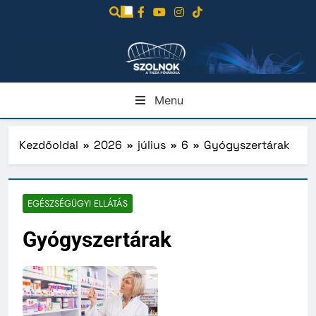
Ugrás
a
tartalomra
Menu
Kezdőoldal
2026
július
6
Gyógyszertárak
EGÉSZSÉGÜGYI ELLÁTÁS
Gyógyszertárak