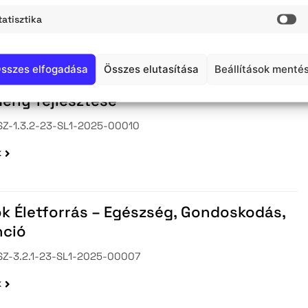
Z-3.2.1-23-SL1-2025-00003
tatisztika
St
k
sszes elfogadása
Összes elutasítása
Beállítások menté
ghy Ferenc Könyvár és Közművelődési
ény fejlesztése
Z-1.3.2-23-SL1-2025-00010
k
k Életforrás – Egészség, Gondoskodás,
nció
Z-3.2.1-23-SL1-2025-00007
k