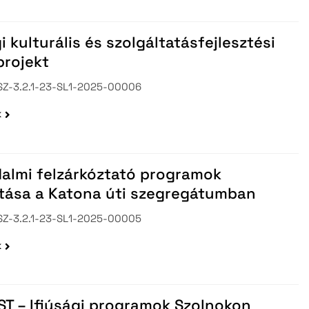
tott pályázatok
jlesztési stratégiai tervek
i kulturális és szolgáltatásfejlesztési
projekt
Z-3.2.1-23-SL1-2025-00006
k
dalmi felzárkóztató programok
atása a Katona úti szegregátumban
Z-3.2.1-23-SL1-2025-00005
k
ST – Ifjúsági programok Szolnokon