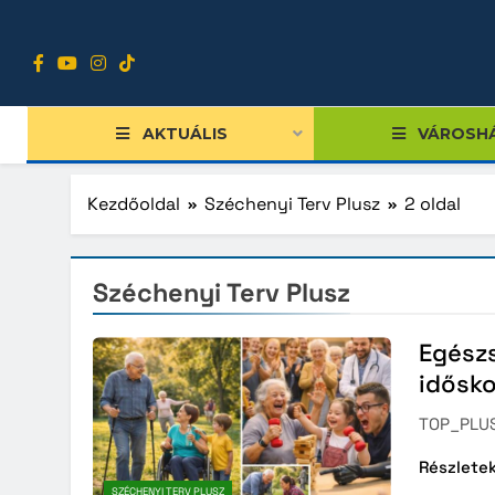
Ugrás
a
tartalomra
AKTUÁLIS
VÁROSH
Kezdőoldal
Széchenyi Terv Plusz
2 oldal
Széchenyi Terv Plusz
Széche
Széche
Egészs
Közvet
idősk
Versen
TOP_PLUS
Sziglig
Részlete
Szolno
SZÉCHENYI TERV PLUSZ