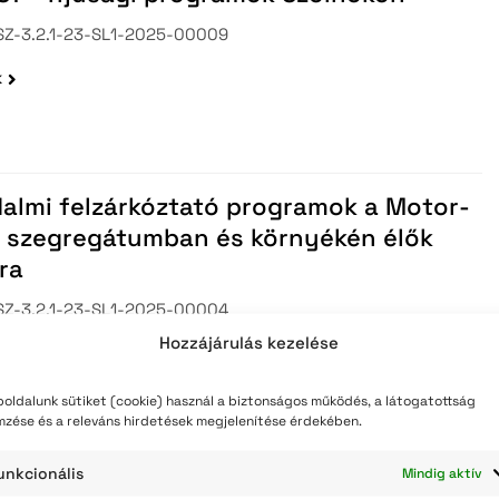
Z-3.2.1-23-SL1-2025-00009
k
almi felzárkóztató programok a Motor-
li szegregátumban és környékén élők
ra
Z-3.2.1-23-SL1-2025-00004
Hozzájárulás kezelése
k
oldalunk sütiket (cookie) használ a biztonságos működés, a látogatottság
dalmi felzárkóztató programok
mzése és a releváns hirdetések megjelenítése érdekében.
tása az Üteg és a Búzavirág utcák
unkcionális
Mindig aktív
ékén élők számára