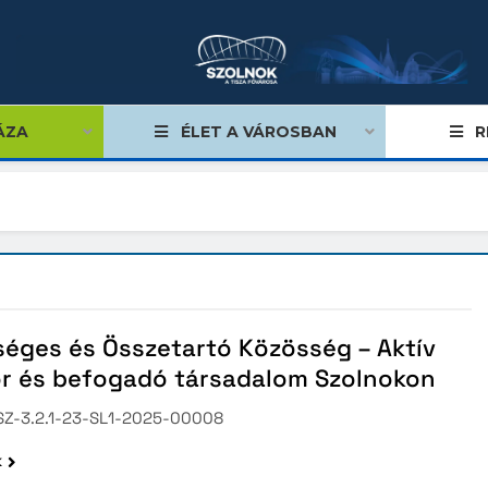
ÁZA
ÉLET A VÁROSBAN
R
nyi Terv
nyi Terv Plusz
éges és Összetartó Közösség – Aktív
len Uniós projekt
or és befogadó társadalom Szolnokon
yképes Járások Program
Z-3.2.1-23-SL1-2025-00008
eti Színház fejlesztése
k
k Térségi Hulladékgazdálkodási Társulás