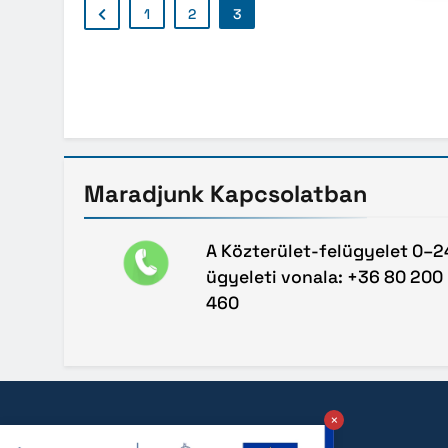
1
2
3
Maradjunk
Kapcsolatban
A Közterület-felügyelet 0–2
ügyeleti vonala: +36 80 200
460
×