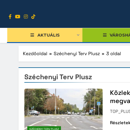
Ugrás
a
tartalomra
AKTUÁLIS
VÁROSH
Kezdőoldal
Széchenyi Terv Plusz
3 oldal
Széchenyi Terv Plusz
Széche
Széche
Közlek
Közvet
megva
Versen
TOP_PLUS
Sziglig
Részlete
Szolno
SZÉCHENYI TERV PLUSZ