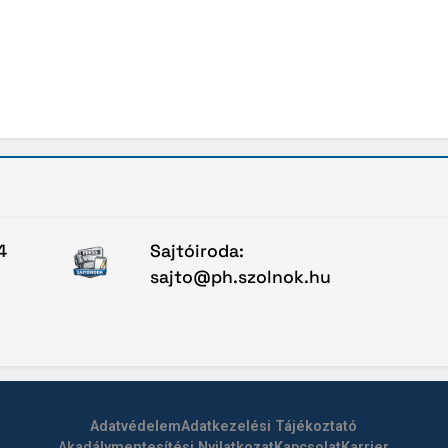
4
Sajtóiroda:
sajto@ph.szolnok.hu
Adatvédelem
Adatkezelési Tájékoztató
Akadálymentesítési Nyilatkozat
Kapcsolat
Karrier