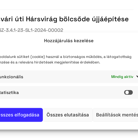
tott pályázatok
jlesztési stratégiai tervek
vári úti Hársvirág bölcsőde újjáépítése
Z-3.4.1-23-SL1-2024-00002
Hozzájárulás kezelése
k
oldalunk sütiket (cookie) használ a biztonságos működés, a látogatottság
mzése és a releváns hirdetések megjelenítése érdekében.
ok és térsége Fenntartható
unkcionális
Mindig aktív
ejlesztési Stratégiája
tatisztika
St
Z-1.3.1-21-JN1-2022-00001
k
sszes elfogadása
Összes elutasítása
Beállítások menté