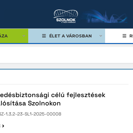
ÁZA
ÉLET A VÁROSBAN
R
nyi Terv
nyi Terv Plusz
edésbiztonsági célú fejlesztések
len Uniós projekt
lósítása Szolnokon
yképes Járások Program
Z-1.3.2-23-SL1-2025-00008
eti Színház fejlesztése
k
k Térségi Hulladékgazdálkodási Társulás