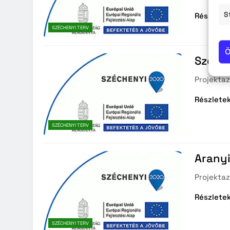
S
Részlete
SZÉCHENYI TERV
Ö
Szolno
Projektaz
Részlete
SZÉCHENYI TERV
Aranyi
Projekta
Részlete
SZÉCHENYI TERV