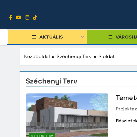
Ugrás
a
tartalomra
AKTUÁLIS
VÁROSH
Kezdőoldal
Széchenyi Terv
2 oldal
Széchenyi Terv
Széche
Széche
Temető
Közvet
Projekta
Versen
Részlete
Sziglig
Szolno
SZÉCHENYI TERV