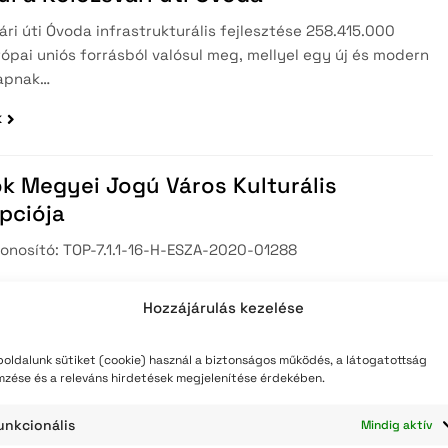
ári úti Óvoda infrastrukturális fejlesztése 258.415.000
rópai uniós forrásból valósul meg, mellyel egy új és modern
apnak…
k
k Megyei Jogú Város Kulturális
pciója
onosító: TOP-7.1.1-16-H-ESZA-2020-01288
k
Hozzájárulás kezelése
oldalunk sütiket (cookie) használ a biztonságos működés, a látogatottság
k város helyi klímastratégiájának
mzése és a releváns hirdetések megjelenítése érdekében.
gozása
unkcionális
Mindig aktív
zonosító: KEHOP-1.2.1-18-2019-00253