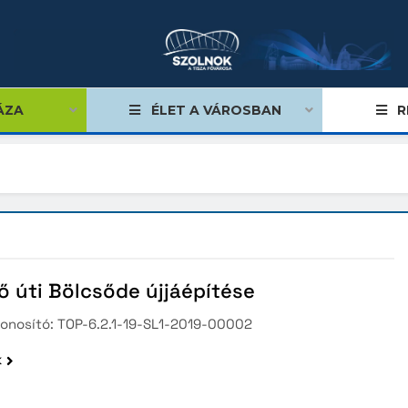
ÁZA
ÉLET A VÁROSBAN
R
nyi Terv
nyi Terv Plusz
 úti Bölcsőde újjáépítése
len Uniós projekt
zonosító: TOP-6.2.1-19-SL1-2019-00002
yképes Járások Program
k
eti Színház fejlesztése
k Térségi Hulladékgazdálkodási Társulás