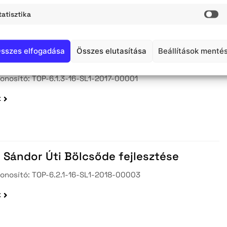
tatisztika
k
St
sszes elfogadása
Összes elutasítása
Beállítások menté
ki piacterek fejlesztése
onosító: TOP-6.1.3-16-SL1-2017-00001
k
 Sándor Úti Bölcsőde fejlesztése
zonosító: TOP-6.2.1-16-SL1-2018-00003
k