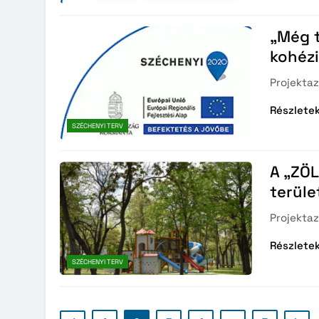
„Még t
kohézi
Projekta
Részlete
SZÉCHENYI TERV
A „ZÖL
terüle
Projekta
Részlete
SZÉCHENYI TERV