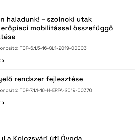
tott pályázatok
jlesztési stratégiai tervek
n haladunk! – szolnoki utak
erőpiaci mobilitással összefüggő
ztése
zonosító: TOP-6.1.5-16-SL1-2019-00003
k
yelő rendszer fejlesztése
onosító: TOP-7.1.1-16-H-ERFA-2019-00370
k
l a Kolozsvári úti Óvoda