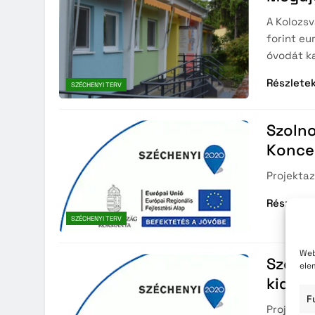
A Kolozsv
forint eu
óvodát k
Részlete
SZÉCHENYI TERV
Szolno
Konce
Projektaz
Részlete
SZÉCHENYI TERV
Web
Szolno
ele
kidol
F
Projekta