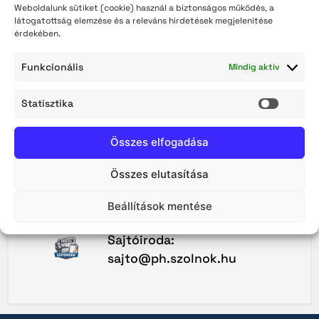
Jelszó:
Weboldalunk sütiket (cookie) használ a biztonságos működés, a
látogatottság elemzése és a releváns hirdetések megjelenítése
érdekében.
Funkcionális
Mindig aktív
Statisztika
Statisz
Maradjunk
Kapcsolatban
Összes elfogadása
A Közterület-felügyelet 0–24
Összes elutasítása
ügyeleti vonala: +36 80 200
460
Beállítások mentése
Sajtóiroda:
sajto@ph.szolnok.hu