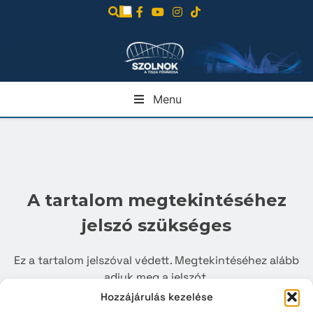
Ugrás
a
tartalomra
Menu
A tartalom megtekintéséhez
jelszó szükséges
Ez a tartalom jelszóval védett. Megtekintéséhez alább
adjuk meg a jelszót.
Hozzájárulás kezelése