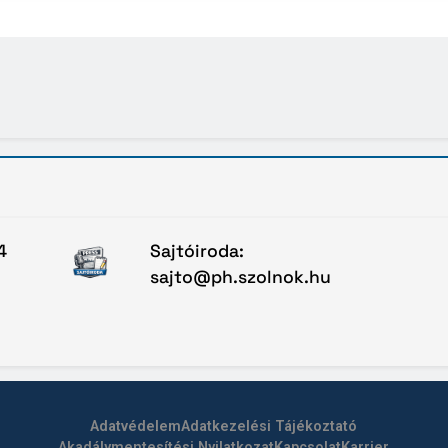
4
Sajtóiroda:
sajto@ph.szolnok.hu
Adatvédelem
Adatkezelési Tájékoztató
Akadálymentesítési Nyilatkozat
Kapcsolat
Karrier