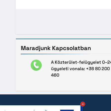
Maradjunk
Kapcsolatban
A Közterület-felügyelet 0–2
ügyeleti vonala: +36 80 200
460
×