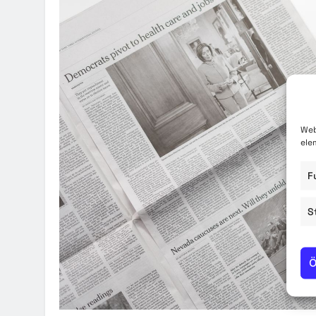
Közzété
Közbe
Web
ele
F
S
Ö