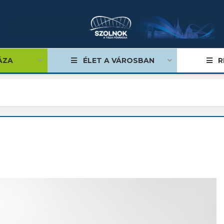
ÁZA
ÉLET A VÁROSBAN
R
égviselők
űlés
ságok
tiségi önkormányzatok
lgármester
mok, stratégiák, koncepciók