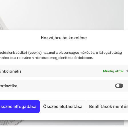
teli lista
szerzés
Hozzájárulás kezelése
oldalunk sütiket (cookie) használ a biztonságos működés, a látogatottság
mzése és a releváns hirdetések megjelenítése érdekében.
unkcionális
Mindig aktív
tatisztika
St
sszes elfogadása
Összes elutasítása
Beállítások menté