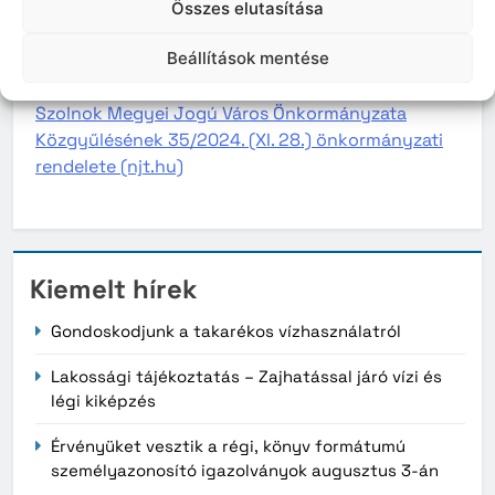
Összes elutasítása
i) Szolnok Megyei Jogú Város Önkormányzata
Beállítások mentése
Szervezeti és Működési Szabályzata
Szolnok Megyei Jogú Város Önkormányzata
Közgyűlésének 35/2024. (XI. 28.) önkormányzati
rendelete (njt.hu)
Kiemelt hírek
Gondoskodjunk a takarékos vízhasználatról
Lakossági tájékoztatás – Zajhatással járó vízi és
légi kiképzés
Érvényüket vesztik a régi, könyv formátumú
személyazonosító igazolványok augusztus 3-án