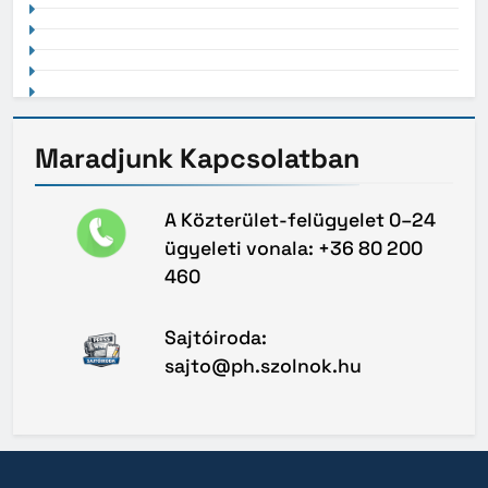
Maradjunk
Kapcsolatban
A Közterület-felügyelet 0–24
ügyeleti vonala: +36 80 200
460
Sajtóiroda:
sajto@ph.szolnok.hu