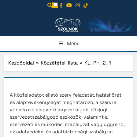
Ugrás
a
tartalomra
Menu
Kezdőoldal
Közzétételi lista
KL_PH_2_1
A közfeladatot ellátó szerv feladatát, hatáskörét
és alaptevékenységét meghatározó, a szervre
vonatkozó alapvető jogszabályok, közjogi
szervezetszabályozó eszközök, valamint a
szervezeti és működési szabályzat vagy ügyrend,
az adatvédelmi és adatbiztonsági szabályzat