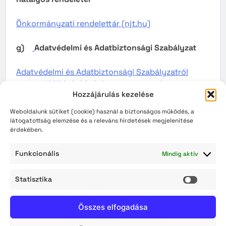
Önkormányzati rendelettár (njt.hu)
g)
Adatvédelmi és Adatbiztonsági Szabályzat
Adatvédelmi és Adatbiztonsági Szabályzatról
szóló I. 12730-2/2018. Polgármesteri-Jegyzői
Hozzájárulás kezelése
együttes utasítás
Weboldalunk sütiket (cookie) használ a biztonságos működés, a
h) Szolnok Megyei Jogú Város Polgármesteri
látogatottság elemzése és a releváns hirdetések megjelenítése
érdekében.
Hivatalának Szervezeti és Működési Szabályzata
Funkcionális
Mindig aktív
Szolnok Megyei Jogú Város Önkormányzata
Polgármestere és Szolnok Megyei Jogú Város
Statisztika
Önkormányzata Jegyzője 2/2026. (II.27.) utasítása
Statisz
Szolnok Megyei Jogú Város Polgármesteri
Hivatalának Szervezeti és Működési
Összes elfogadása
Szabályzatáról szóló utasításra.