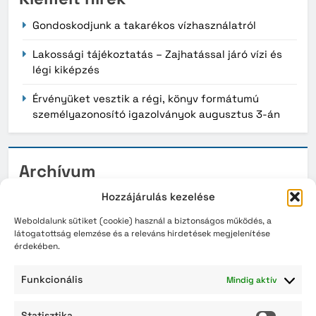
Gondoskodjunk a takarékos vízhasználatról
Lakossági tájékoztatás – Zajhatással járó vízi és
légi kiképzés
Érvényüket vesztik a régi, könyv formátumú
személyazonosító igazolványok augusztus 3-án
Archívum
Hozzájárulás kezelése
2026. augusztus
Weboldalunk sütiket (cookie) használ a biztonságos működés, a
2026. július
látogatottság elemzése és a releváns hirdetések megjelenítése
érdekében.
2026. június
Funkcionális
Mindig aktív
2026. május
2026. április
Statisztika