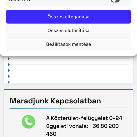
Statisz
Összes elfogadása
Összes elutasítása
2021. február
Beállítások mentése
Maradjunk
Kapcsolatban
A Közterület-felügyelet 0–24
ügyeleti vonala: +36 80 200
460