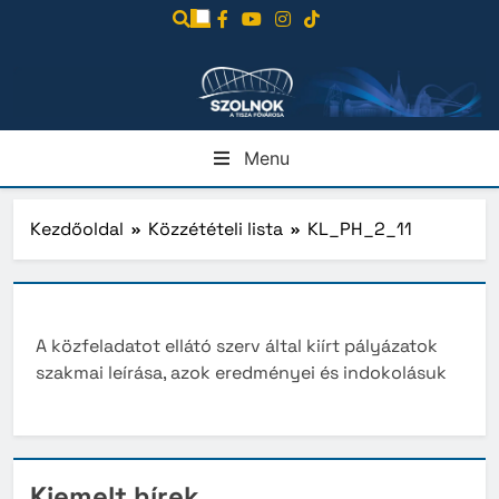
Ugrás
a
tartalomra
Menu
Kezdőoldal
Közzétételi lista
KL_PH_2_11
A közfeladatot ellátó szerv által kiírt pályázatok
szakmai leírása, azok eredményei és indokolásuk
Kiemelt hírek