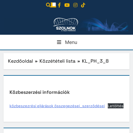
Ugrás
a
tartalomra
Menu
Kezdőoldal
Közzétételi lista
KL_PH_3_8
Közbeszerzési információk
közbeszezrési eljárások összegezései_szerződései
Letöltés