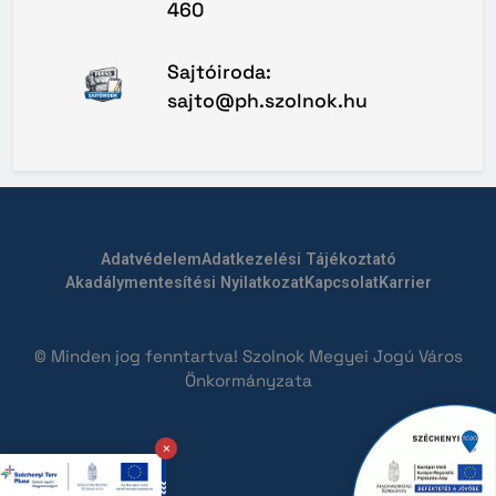
460
Sajtóiroda:
sajto@ph.szolnok.hu
Adatvédelem
Adatkezelési Tájékoztató
Akadálymentesítési Nyilatkozat
Kapcsolat
Karrier
© Minden jog fenntartva! Szolnok Megyei Jogú Város
Önkormányzata
×