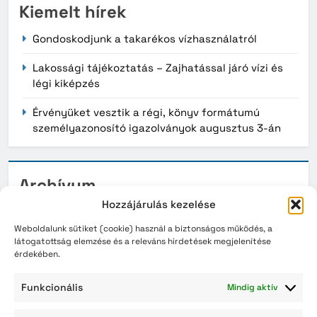
Kiemelt hírek
Gondoskodjunk a takarékos vízhasználatról
Lakossági tájékoztatás – Zajhatással járó vízi és
légi kiképzés
Érvényüket vesztik a régi, könyv formátumú
személyazonosító igazolványok augusztus 3-án
Archívum
Hozzájárulás kezelése
2026. augusztus
Weboldalunk sütiket (cookie) használ a biztonságos működés, a
2026. július
látogatottság elemzése és a releváns hirdetések megjelenítése
érdekében.
2026. június
Funkcionális
Mindig aktív
2026. május