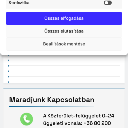
Statisztika
2026. április
Statisz
Összes elfogadása
Összes elutasítása
2021. február
Beállítások mentése
Maradjunk
Kapcsolatban
A Közterület-felügyelet 0–24
ügyeleti vonala: +36 80 200