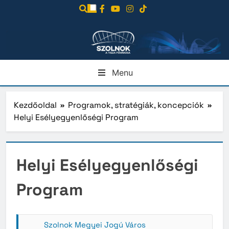
Ugrás
a
tartalomra
Menu
Kezdőoldal
Programok, stratégiák, koncepciók
Helyi Esélyegyenlőségi Program
Helyi Esélyegyenlőségi
Program
Szolnok Megyei Jogú Város