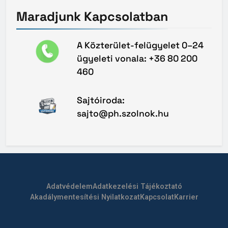
Maradjunk
Kapcsolatban
A Közterület-felügyelet 0–24
ügyeleti vonala: +36 80 200
460
Sajtóiroda:
sajto@ph.szolnok.hu
Adatvédelem
Adatkezelési Tájékoztató
Akadálymentesítési Nyilatkozat
Kapcsolat
Karrier