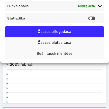
Funkcionális
2026. július
Mindig aktív
2026. június
Statisztika
Statisz
2026. május
Összes elfogadása
2026. április
Összes elutasítása
Beállítások mentése
2021. február