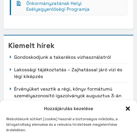
Önkormányzatának Helyi
Esélyegyenlőségi Programja
Kiemelt hírek
Gondoskodjunk a takarékos vízhasználatról
Lakossági tájékoztatás – Zajhatással járó vízi és
légi kiképzés
Érvényüket vesztik a régi, könyv formátumú
személyazonosító igazolványok augusztus 3-án
Hozzájárulás kezelése
Archívum
Weboldalunk sütiket (cookie) használ a biztonságos működés, a
látogatottság elemzése és a releváns hirdetések megjelenítése
érdekében.
2026. augusztus