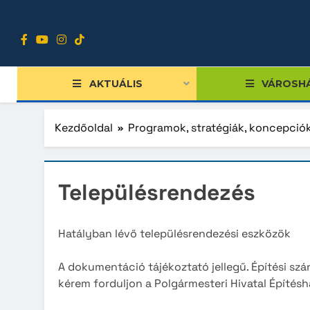
Ugrás
a
tartalomra
AKTUÁLIS
VÁROSH
Kezdőoldal
Programok, stratégiák, koncepció
Tiszts
Településrendezés
Közgy
Bizott
Hatályban lévő településrendezési eszközök
Nemze
A dokumentáció tájékoztató jellegű. Építési szánd
Diákpo
kérem forduljon a Polgármesteri Hivatal Építésh
Progra