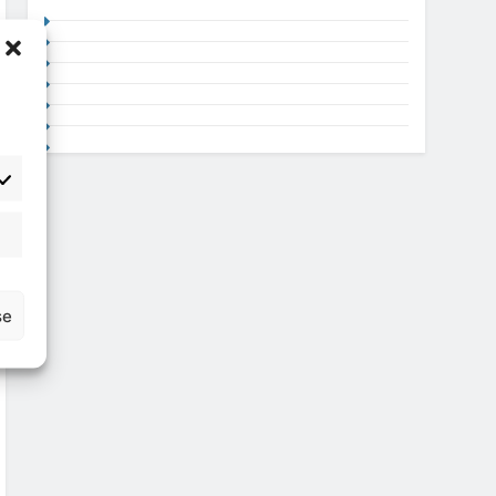
atisztika
se