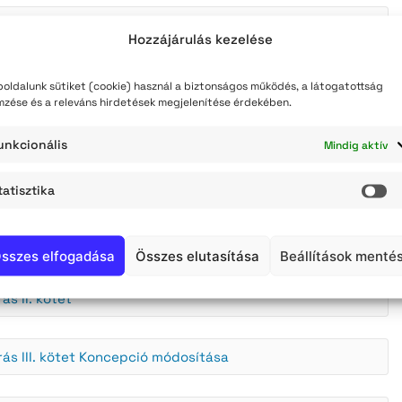
7/2017. (XII.18.) önkormányzati rendelete a
Hozzájárulás kezelése
oldalunk sütiket (cookie) használ a biztonságos működés, a látogatottság
 Közgyűlésének 8/2023. (V. 4.) önkormányzati
mzése és a releváns hirdetések megjelenítése érdekében.
szabályairól
unkcionális
Mindig aktív
tatisztika
St
ás I. kötet
sszes elfogadása
Összes elutasítása
Beállítások menté
ás II. kötet
rás III. kötet Koncepció módosítása