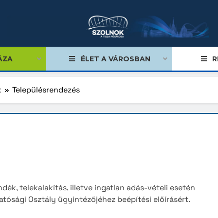
ÁZA
ÉLET A VÁROSBAN
R
k
Településrendezés
égviselők
űlés
ságok
tiségi önkormányzatok
ék, telekalakítás, illetve ingatlan adás-vételi esetén
lgármester
atósági Osztály ügyintézőjéhez beépítési előírásért.
mok, stratégiák, koncepciók