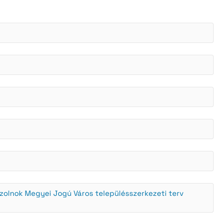
teli lista
szerzés
 Szolnok Megyei Jogú Város településszerkezeti terv