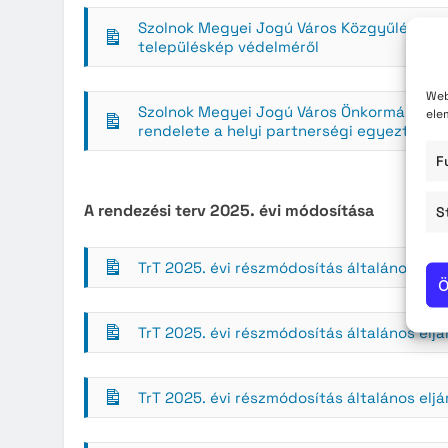
Szolnok Megyei Jogú Város Közgyűlésének 3
településkép védelméről
Web
Szolnok Megyei Jogú Város Önkormányzata
ele
rendelete a helyi partnerségi egyeztetés 
F
A rendezési terv 2025. évi módosítása
S
TrT 2025. évi részmódosítás általános eljár
Ö
TrT 2025. évi részmódosítás általános eljár
TrT 2025. évi részmódosítás általános eljá