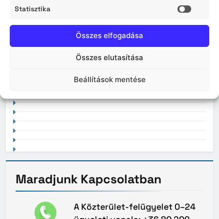
Statisztika
Statisz
2026. április
Összes elfogadása
Összes elutasítása
2021. február
Beállítások mentése
Maradjunk
Kapcsolatban
A Közterület-felügyelet 0–24