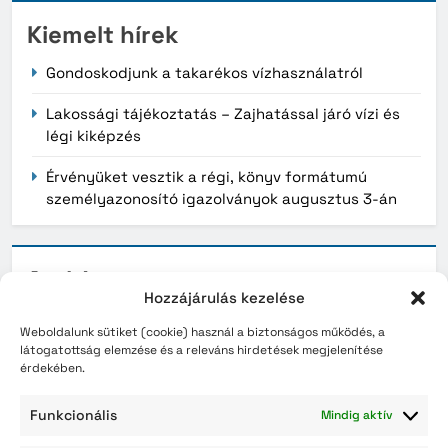
Kiemelt hírek
Gondoskodjunk a takarékos vízhasználatról
Lakossági tájékoztatás – Zajhatással járó vízi és
légi kiképzés
Érvényüket vesztik a régi, könyv formátumú
személyazonosító igazolványok augusztus 3-án
Archívum
Hozzájárulás kezelése
2026. augusztus
Weboldalunk sütiket (cookie) használ a biztonságos működés, a
látogatottság elemzése és a releváns hirdetések megjelenítése
2026. július
érdekében.
2026. június
Funkcionális
Mindig aktív
2026. május