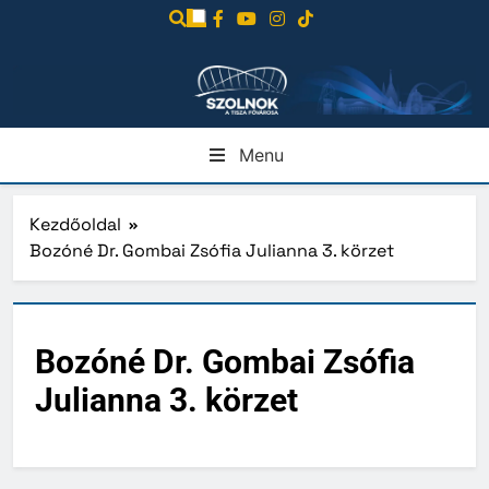
Ugrás
a
tartalomra
Menu
Kezdőoldal
Bozóné Dr. Gombai Zsófia Julianna 3. körzet
Bozóné Dr. Gombai Zsófia
Julianna 3. körzet