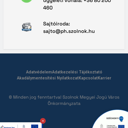
ügyeleti vonala: +36 80 200
460
Sajtóiroda:
sajto@ph.szolnok.hu
Adatvédelem
Adatkezelési Tájékoztató
Akadálymentesítési Nyilatkozat
Kapcsolat
Karrier
© Minden jog fenntartva! Szolnok Megyei Jogú Város
Önkormányzata
×