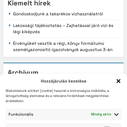
Kiemelt hírek
Gondoskodjunk a takarékos vízhasználatról
Lakossági tájékoztatás – Zajhatással járó vízi és
légi kiképzés
Érvényüket vesztik a régi, könyv formátumú
személyazonosító igazolványok augusztus 3-án
Archívum
Hozzájárulás kezelése
2026. augusztus
Weboldalunk sütiket (cookie) használ a biztonságos működés, a
2026. július
látogatottság elemzése és a releváns hirdetések megjelenítése
érdekében.
2026. június
Funkcionális
Mindig aktív
2026. május