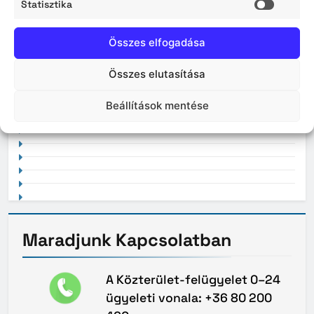
Statisztika
2026. április
Statisz
Összes elfogadása
Összes elutasítása
2021. február
Beállítások mentése
Maradjunk
Kapcsolatban
A Közterület-felügyelet 0–24
ügyeleti vonala: +36 80 200