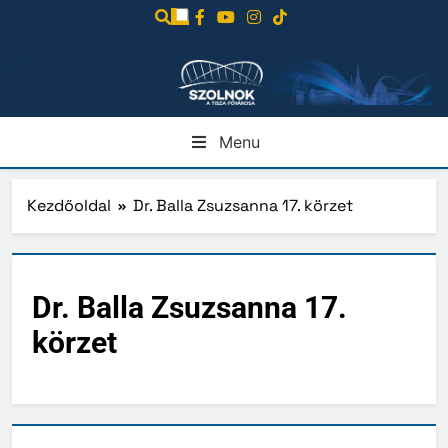
Ugrás
a
tartalomra
Menu
Kezdőoldal
Dr. Balla Zsuzsanna 17. körzet
Dr. Balla Zsuzsanna 17.
körzet