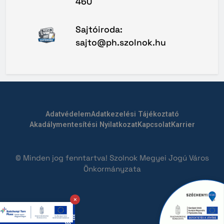
460
Sajtóiroda:
sajto@ph.szolnok.hu
Adatvédelem
Adatkezelési Tájékoztató
Akadálymentesítési Nyilatkozat
Kapcsolat
Karrier
© Minden jog fenntartva! Szolnok Megyei Jogú Város
Önkormányzata
×