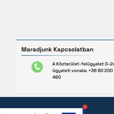
Maradjunk
Kapcsolatban
A Közterület-felügyelet 0–2
ügyeleti vonala: +36 80 200
460
×