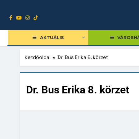
Ugrás
a
tartalomra
AKTUÁLIS
VÁROSH
Kezdőoldal
Dr. Bus Erika 8. körzet
Tiszts
Dr. Bus Erika 8. körzet
Közgy
Bizott
Nemze
Diákpo
Progra