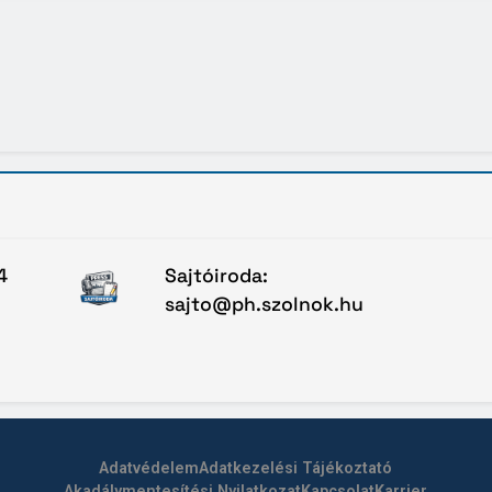
4
Sajtóiroda:
sajto@ph.szolnok.hu
Adatvédelem
Adatkezelési Tájékoztató
Akadálymentesítési Nyilatkozat
Kapcsolat
Karrier