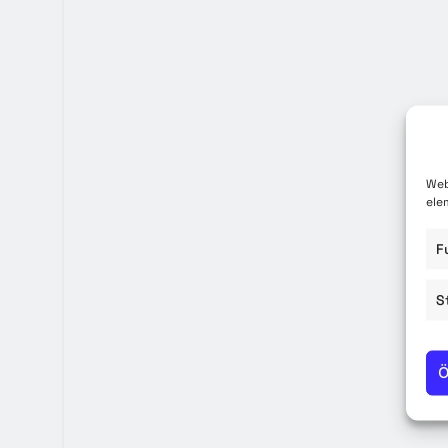
Közzété
Közbe
Web
ele
F
S
Ö