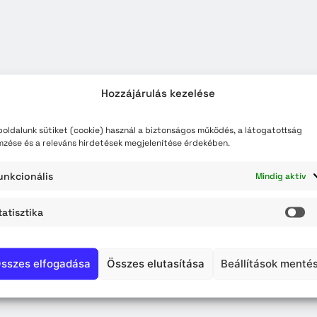
teli lista
szerzés
Hozzájárulás kezelése
oldalunk sütiket (cookie) használ a biztonságos működés, a látogatottság
mzése és a releváns hirdetések megjelenítése érdekében.
unkcionális
Mindig aktív
tatisztika
St
sszes elfogadása
Összes elutasítása
Beállítások menté