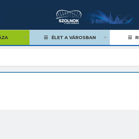
ÁZA
ÉLET A VÁROSBAN
R
égviselők
űlés
ságok
tiségi önkormányzatok
lgármester
mok, stratégiák, koncepciók