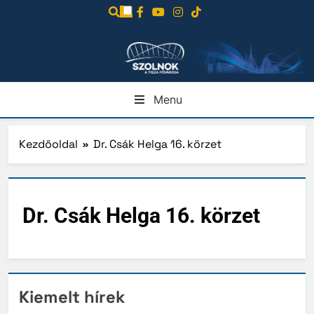
Ugrás
a
tartalomra
Menu
Kezdőoldal
Dr. Csák Helga 16. körzet
Dr. Csák Helga 16. körzet
Kiemelt hírek