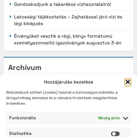
Gondoskodjunk a takarékos vízhasználatról
Lakossági tájékoztatás – Zajhatással járó vízi és
légi kiképzés
Érvényüket vesztik a régi, könyv formátumú
személyazonosító igazolványok augusztus 3-án
Archívum
2026. augusztus
Hozzájárulás kezelése
2026. július
Weboldalunk sütiket (cookie) használ a biztonságos működés, a
látogatottság elemzése és a releváns hirdetések megjelenítése
érdekében.
2026. június
2026. május
Funkcionális
Mindig aktív
2026. április
Statisztika
Statisz