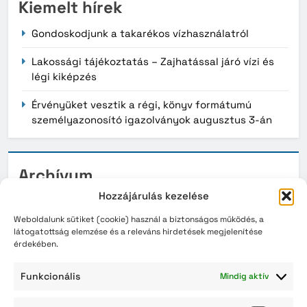
Kiemelt hírek
Gondoskodjunk a takarékos vízhasználatról
Lakossági tájékoztatás – Zajhatással járó vízi és
légi kiképzés
Érvényüket vesztik a régi, könyv formátumú
személyazonosító igazolványok augusztus 3-án
Archívum
Hozzájárulás kezelése
2026. augusztus
Weboldalunk sütiket (cookie) használ a biztonságos működés, a
2026. július
látogatottság elemzése és a releváns hirdetések megjelenítése
érdekében.
2026. június
Funkcionális
Mindig aktív
2026. május