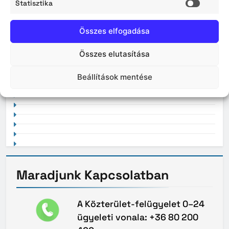
Statisztika
2026. április
Statisz
Összes elfogadása
Összes elutasítása
2021. február
Beállítások mentése
Maradjunk
Kapcsolatban
A Közterület-felügyelet 0–24
ügyeleti vonala: +36 80 200