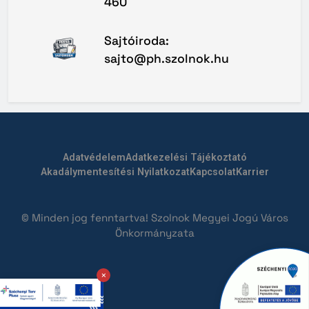
460
Sajtóiroda:
sajto@ph.szolnok.hu
Adatvédelem
Adatkezelési Tájékoztató
Akadálymentesítési Nyilatkozat
Kapcsolat
Karrier
© Minden jog fenntartva! Szolnok Megyei Jogú Város
Önkormányzata
×