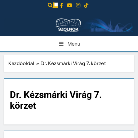
Ugrás
a
tartalomra
Menu
Kezdőoldal
Dr. Kézsmárki Virág 7. körzet
Dr. Kézsmárki Virág 7.
körzet