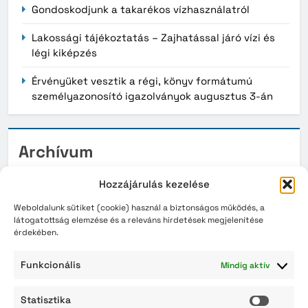
Gondoskodjunk a takarékos vízhasználatról
Lakossági tájékoztatás – Zajhatással járó vízi és
légi kiképzés
Érvényüket vesztik a régi, könyv formátumú
személyazonosító igazolványok augusztus 3-án
Archívum
2026. augusztus
Hozzájárulás kezelése
2026. július
Weboldalunk sütiket (cookie) használ a biztonságos működés, a
látogatottság elemzése és a releváns hirdetések megjelenítése
érdekében.
2026. június
2026. május
Funkcionális
Mindig aktív
2026. április
Statisztika
Statisz