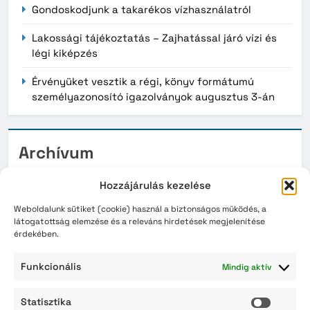
Gondoskodjunk a takarékos vízhasználatról
Lakossági tájékoztatás – Zajhatással járó vízi és
légi kiképzés
Érvényüket vesztik a régi, könyv formátumú
személyazonosító igazolványok augusztus 3-án
Archívum
2026. augusztus
Hozzájárulás kezelése
2026. július
Weboldalunk sütiket (cookie) használ a biztonságos működés, a
látogatottság elemzése és a releváns hirdetések megjelenítése
érdekében.
2026. június
2026. május
Funkcionális
Mindig aktív
2026. április
Statisztika
Statisz