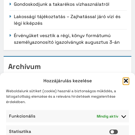
Gondoskodjunk a takarékos vízhasználatról
Lakossági tájékoztatás – Zajhatással járó vízi és
légi kiképzés
Érvényüket vesztik a régi, könyv formátumú
személyazonosító igazolványok augusztus 3-án
Archívum
2026. augusztus
Hozzájárulás kezelése
2026. július
Weboldalunk sütiket (cookie) használ a biztonságos működés, a
látogatottság elemzése és a releváns hirdetések megjelenítése
érdekében.
2026. június
2026. május
Funkcionális
Mindig aktív
2026. április
Statisztika
Statisz