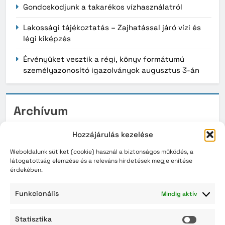
Gondoskodjunk a takarékos vízhasználatról
Lakossági tájékoztatás – Zajhatással járó vízi és
légi kiképzés
Érvényüket vesztik a régi, könyv formátumú
személyazonosító igazolványok augusztus 3-án
Archívum
2026. augusztus
Hozzájárulás kezelése
2026. július
Weboldalunk sütiket (cookie) használ a biztonságos működés, a
látogatottság elemzése és a releváns hirdetések megjelenítése
érdekében.
2026. június
2026. május
Funkcionális
Mindig aktív
2026. április
Statisztika
Statisz