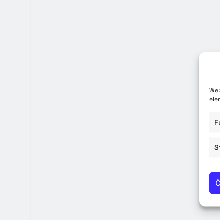
Közzété
Közbe
Web
ele
F
S
Ö