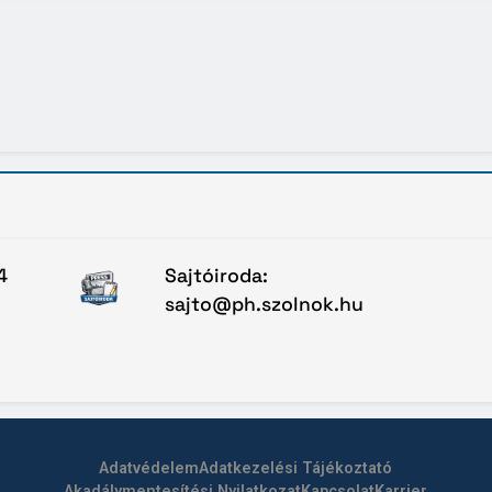
4
Sajtóiroda:
sajto@ph.szolnok.hu
Adatvédelem
Adatkezelési Tájékoztató
Akadálymentesítési Nyilatkozat
Kapcsolat
Karrier