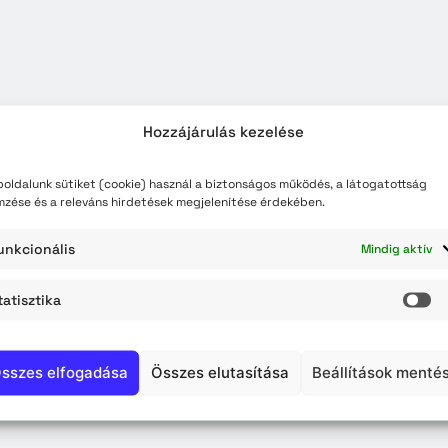
teli lista
szerzés
Hozzájárulás kezelése
oldalunk sütiket (cookie) használ a biztonságos működés, a látogatottság
mzése és a releváns hirdetések megjelenítése érdekében.
unkcionális
Mindig aktív
tatisztika
St
sszes elfogadása
Összes elutasítása
Beállítások menté