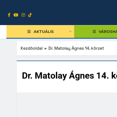
Ugrás
a
tartalomra
AKTUÁLIS
VÁROSH
Kezdőoldal
Dr. Matolay Ágnes 14. körzet
Tiszts
Dr. Matolay Ágnes 14. k
Közgy
Bizott
Nemze
Diákpo
Progra