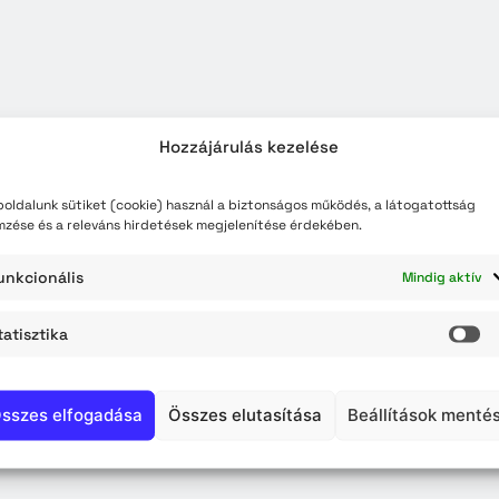
teli lista
szerzés
Hozzájárulás kezelése
oldalunk sütiket (cookie) használ a biztonságos működés, a látogatottság
mzése és a releváns hirdetések megjelenítése érdekében.
unkcionális
Mindig aktív
tatisztika
St
sszes elfogadása
Összes elutasítása
Beállítások menté