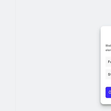
Közzété
Közbe
Web
ele
F
S
Ö