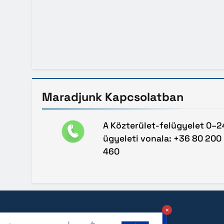
Maradjunk
Kapcsolatban
A Közterület-felügyelet 0–2
ügyeleti vonala: +36 80 200
460
×