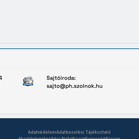
4
Sajtóiroda:
sajto@ph.szolnok.hu
Adatvédelem
Adatkezelési Tájékoztató
Akadálymentesítési Nyilatkozat
Kapcsolat
Karrier