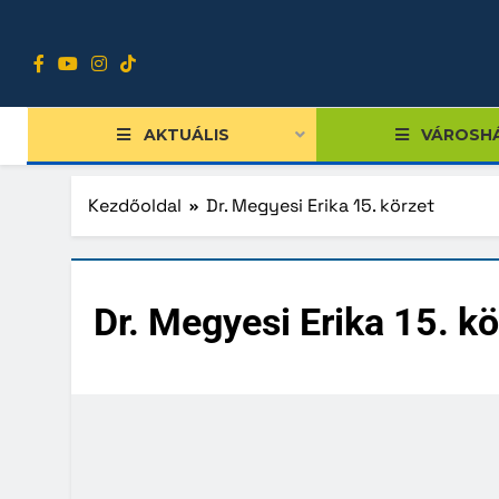
Ugrás
a
tartalomra
AKTUÁLIS
VÁROSH
Kezdőoldal
Dr. Megyesi Erika 15. körzet
Tiszts
Dr. Megyesi Erika 15. kö
Közgy
Bizott
Nemze
Diákpo
Progra