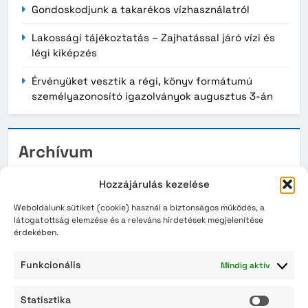
Gondoskodjunk a takarékos vízhasználatról
Lakossági tájékoztatás – Zajhatással járó vízi és
légi kiképzés
Érvényüket vesztik a régi, könyv formátumú
személyazonosító igazolványok augusztus 3-án
Archívum
2026. augusztus
Hozzájárulás kezelése
2026. július
Weboldalunk sütiket (cookie) használ a biztonságos működés, a
látogatottság elemzése és a releváns hirdetések megjelenítése
érdekében.
2026. június
2026. május
Funkcionális
Mindig aktív
2026. április
Statisztika
Statisz