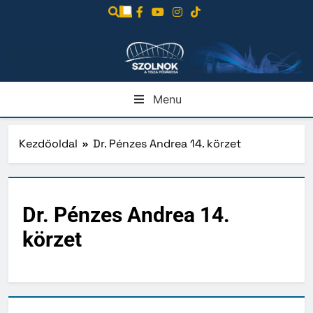
Ugrás
a
tartalomra
Menu
Kezdőoldal
Dr. Pénzes Andrea 14. körzet
Dr. Pénzes Andrea 14.
körzet