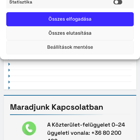
Statisztika
2026. április
Statisz
Összes elfogadása
Összes elutasítása
2021. február
Beállítások mentése
Maradjunk
Kapcsolatban
A Közterület-felügyelet 0–24
ügyeleti vonala: +36 80 200