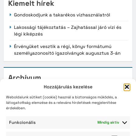
Kiemelt hírek
Gondoskodjunk a takarékos vízhasználatról
Lakossági tájékoztatás – Zajhatással járó vízi és
légi kiképzés
Érvényüket vesztik a régi, könyv formátumú
személyazonosító igazolványok augusztus 3-án
Archívum
Hozzájárulás kezelése
2026. augusztus
Weboldalunk sütiket (cookie) használ a biztonságos működés, a
2026. július
látogatottság elemzése és a releváns hirdetések megjelenítése
érdekében.
2026. június
Funkcionális
Mindig aktív
2026. május