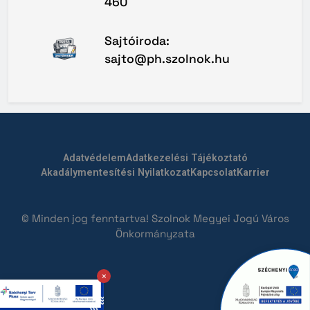
460
Sajtóiroda:
sajto@ph.szolnok.hu
Adatvédelem
Adatkezelési Tájékoztató
Akadálymentesítési Nyilatkozat
Kapcsolat
Karrier
© Minden jog fenntartva! Szolnok Megyei Jogú Város
Önkormányzata
×