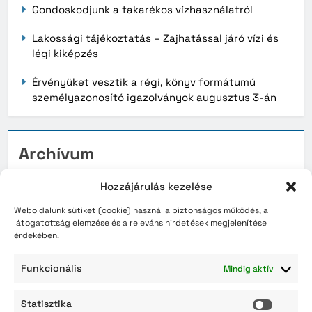
Gondoskodjunk a takarékos vízhasználatról
Lakossági tájékoztatás – Zajhatással járó vízi és
légi kiképzés
Érvényüket vesztik a régi, könyv formátumú
személyazonosító igazolványok augusztus 3-án
Archívum
2026. augusztus
Hozzájárulás kezelése
2026. július
Weboldalunk sütiket (cookie) használ a biztonságos működés, a
látogatottság elemzése és a releváns hirdetések megjelenítése
érdekében.
2026. június
2026. május
Funkcionális
Mindig aktív
2026. április
Statisztika
Statisz