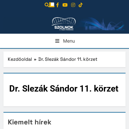
Ugrás
a
tartalomra
Menu
Kezdőoldal
Dr. Slezák Sándor 11. körzet
Dr. Slezák Sándor 11. körzet
Kiemelt hírek