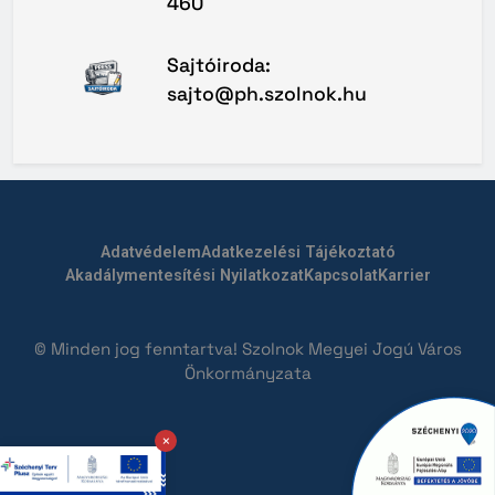
460
Sajtóiroda:
sajto@ph.szolnok.hu
Adatvédelem
Adatkezelési Tájékoztató
Akadálymentesítési Nyilatkozat
Kapcsolat
Karrier
© Minden jog fenntartva! Szolnok Megyei Jogú Város
Önkormányzata
×