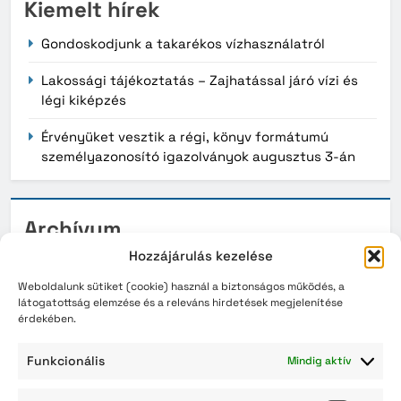
Kiemelt hírek
Gondoskodjunk a takarékos vízhasználatról
Lakossági tájékoztatás – Zajhatással járó vízi és
légi kiképzés
Érvényüket vesztik a régi, könyv formátumú
személyazonosító igazolványok augusztus 3-án
Archívum
Hozzájárulás kezelése
2026. augusztus
Weboldalunk sütiket (cookie) használ a biztonságos működés, a
2026. július
látogatottság elemzése és a releváns hirdetések megjelenítése
érdekében.
2026. június
Funkcionális
Mindig aktív
2026. május