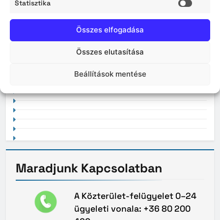
Statisztika
2026. április
Statisz
Összes elfogadása
Összes elutasítása
2021. február
Beállítások mentése
Maradjunk
Kapcsolatban
A Közterület-felügyelet 0–24
ügyeleti vonala: +36 80 200