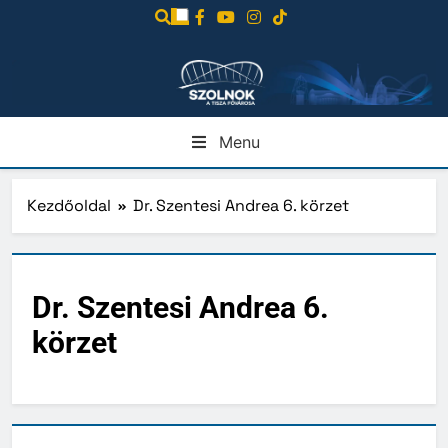
Ugrás
a
tartalomra
Menu
Kezdőoldal
Dr. Szentesi Andrea 6. körzet
Dr. Szentesi Andrea 6.
körzet