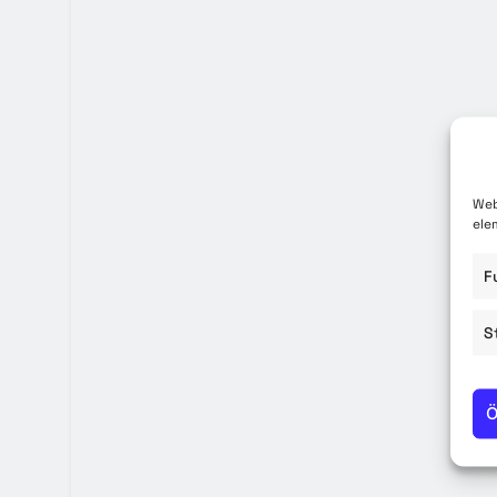
Közzété
Közbe
Web
ele
F
S
Ö