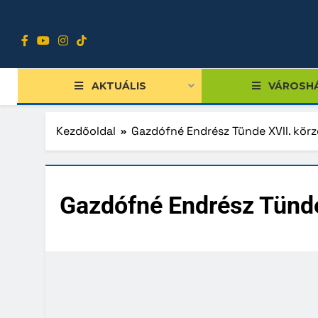
Ugrás
a
tartalomra
AKTUÁLIS
VÁROSH
Kezdőoldal
Gazdófné Endrész Tünde XVII. körz
Tiszts
Gazdófné Endrész Tünde
Közgy
Bizott
Nemze
Diákpo
Progra