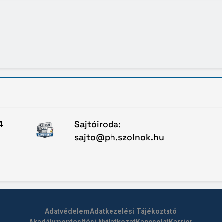
4
Sajtóiroda:
sajto@ph.szolnok.hu
Adatvédelem
Adatkezelési Tájékoztató
Akadálymentesítési Nyilatkozat
Kapcsolat
Karrier