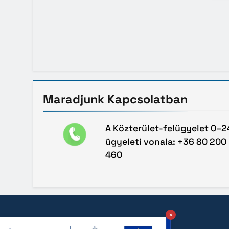
Maradjunk
Kapcsolatban
A Közterület-felügyelet 0–2
ügyeleti vonala: +36 80 200
460
×