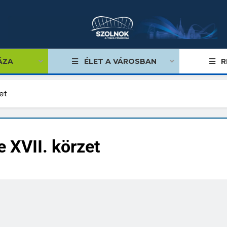
ÁZA
ÉLET A VÁROSBAN
R
et
égviselők
 XVII. körzet
űlés
ságok
tiségi önkormányzatok
lgármester
mok, stratégiák, koncepciók