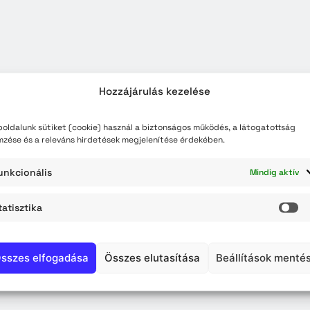
teli lista
szerzés
Hozzájárulás kezelése
oldalunk sütiket (cookie) használ a biztonságos működés, a látogatottság
mzése és a releváns hirdetések megjelenítése érdekében.
unkcionális
Mindig aktív
tatisztika
St
sszes elfogadása
Összes elutasítása
Beállítások menté