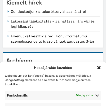
Kiemelt hírek
Gondoskodjunk a takarékos vízhasználatról
Lakossági tájékoztatás – Zajhatással járó vízi és
légi kiképzés
Érvényüket vesztik a régi, könyv formátumú
személyazonosító igazolványok augusztus 3-án
Archívum
Hozzájárulás kezelése
2026. augusztus
Weboldalunk sütiket (cookie) használ a biztonságos működés, a
2026. július
látogatottság elemzése és a releváns hirdetések megjelenítése
érdekében.
2026. június
Funkcionális
Mindig aktív
2026. május