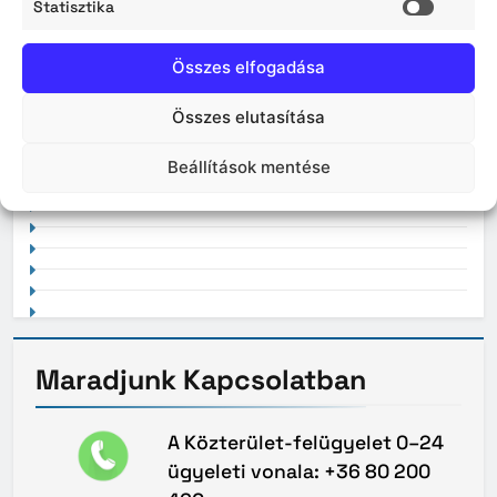
Statisztika
2026. április
Statisz
Összes elfogadása
Összes elutasítása
2021. február
Beállítások mentése
Maradjunk
Kapcsolatban
A Közterület-felügyelet 0–24
ügyeleti vonala: +36 80 200