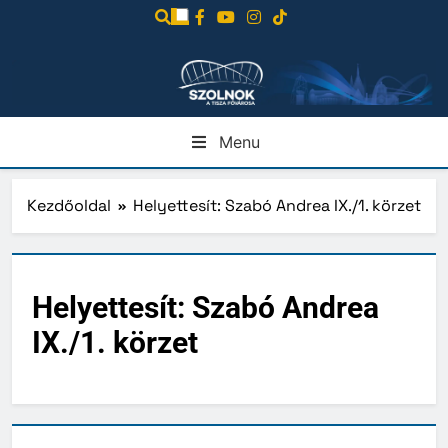
Ugrás
a
tartalomra
Menu
Kezdőoldal
Helyettesít: Szabó Andrea IX./1. körzet
Helyettesít: Szabó Andrea
IX./1. körzet