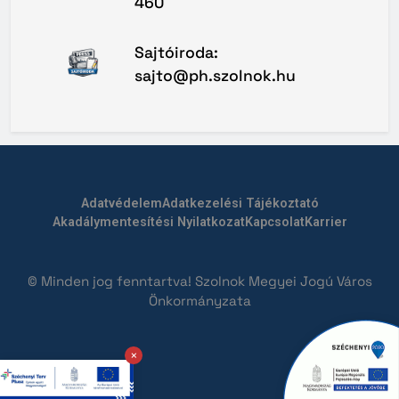
460
Sajtóiroda:
sajto@ph.szolnok.hu
Adatvédelem
Adatkezelési Tájékoztató
Akadálymentesítési Nyilatkozat
Kapcsolat
Karrier
© Minden jog fenntartva! Szolnok Megyei Jogú Város
Önkormányzata
×