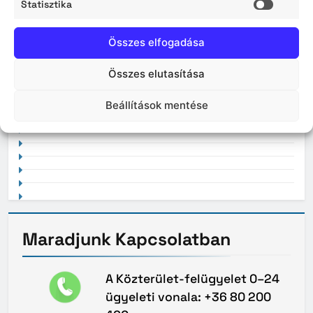
Statisztika
2026. április
Statisz
Összes elfogadása
Összes elutasítása
2021. február
Beállítások mentése
Maradjunk
Kapcsolatban
A Közterület-felügyelet 0–24
ügyeleti vonala: +36 80 200