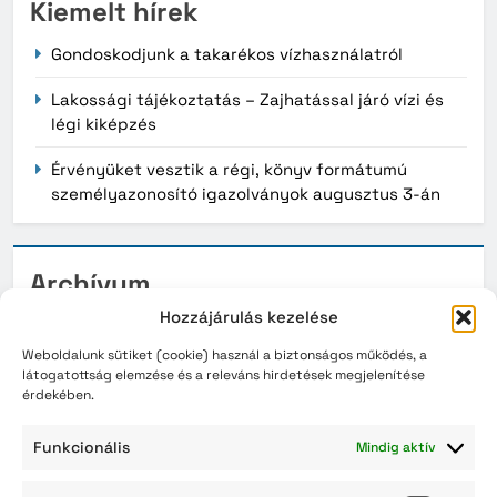
Kiemelt hírek
Gondoskodjunk a takarékos vízhasználatról
Lakossági tájékoztatás – Zajhatással járó vízi és
légi kiképzés
Érvényüket vesztik a régi, könyv formátumú
személyazonosító igazolványok augusztus 3-án
Archívum
Hozzájárulás kezelése
2026. augusztus
Weboldalunk sütiket (cookie) használ a biztonságos működés, a
2026. július
látogatottság elemzése és a releváns hirdetések megjelenítése
érdekében.
2026. június
Funkcionális
Mindig aktív
2026. május