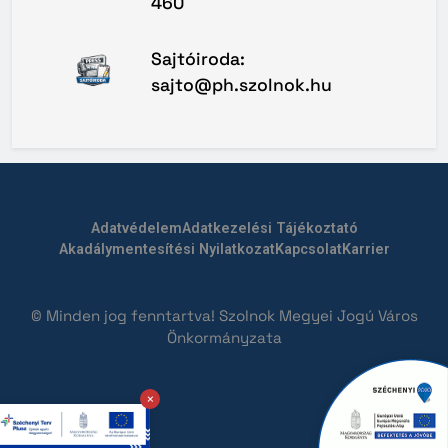
460
Sajtóiroda:
sajto@ph.szolnok.hu
Adatvédelem
Adatkezelési Tájékoztató
Akadálymentesítési Nyilatkozat
Kapcsolat
Karrier
© Minden jog fenntartva! Szolnok Megyei Jogú Város
Önkormányzata
×