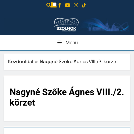
Ugrás
a
tartalomra
Menu
Kezdőoldal
Nagyné Szőke Ágnes VIII./2. körzet
Nagyné Szőke Ágnes VIII./2.
körzet