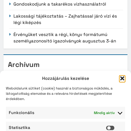
Gondoskodjunk a takarékos vízhasználatról
Lakossági tájékoztatás – Zajhatással járó vízi és
légi kiképzés
Érvényüket vesztik a régi, könyv formátumú
személyazonosító igazolványok augusztus 3-án
Archívum
2026. augusztus
Hozzájárulás kezelése
2026. július
Weboldalunk sütiket (cookie) használ a biztonságos működés, a
látogatottság elemzése és a releváns hirdetések megjelenítése
érdekében.
2026. június
2026. május
Funkcionális
Mindig aktív
2026. április
Statisztika
Statisz