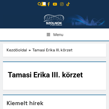
Ugrás
a
tartalomra
Menu
Kezdőoldal
Tamasi Erika III. körzet
Tamasi Erika III. körzet
Kiemelt hírek