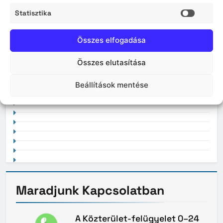
2026. május
Statisztika
Statisz
2026. április
Összes elfogadása
Összes elutasítása
2021. február
Beállítások mentése
Maradjunk
Kapcsolatban
A Közterület-felügyelet 0–24