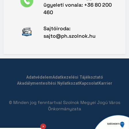
ügyeleti vonala: +36 80 200
460
Sajtóiroda:
sajto@ph.szolnok.hu
Adatvédelem
Adatkezelési Tájékoztató
Akadálymentesítési Nyilatkozat
Kapcsolat
Karrier
© Minden jog fenntartva! Szolnok Megyei Jogú Város
Önkormányzata
×