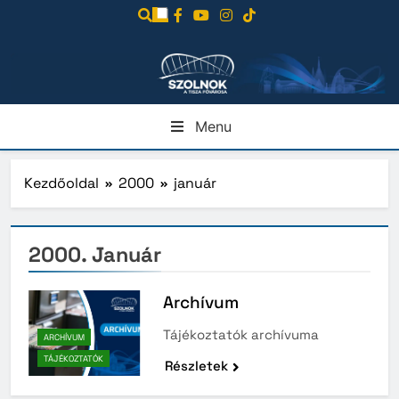
Ugrás
a
tartalomra
Menu
Kezdőoldal
2000
január
2000. Január
Archívum
Tájékoztatók archívuma
ARCHÍVUM
TÁJÉKOZTATÓK
Részletek