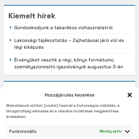
Kiemelt hírek
Gondoskodjunk a takarékos vízhasználatról
Lakossági tájékoztatás – Zajhatással járó vízi és
légi kiképzés
Érvényüket vesztik a régi, könyv formátumú
személyazonosító igazolványok augusztus 3-án
Archívum
Hozzájárulás kezelése
2026. augusztus
Weboldalunk sütiket (cookie) használ a biztonságos működés, a
látogatottság elemzése és a releváns hirdetések megjelenítése
2026. július
érdekében.
2026. június
Funkcionális
Mindig aktív