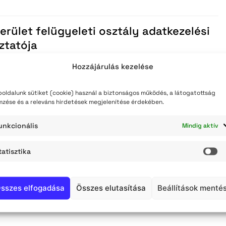
teli lista
szerzés
erület felügyeleti osztály adatkezelési
ztatója
Hozzájárulás kezelése
k
oldalunk sütiket (cookie) használ a biztonságos működés, a látogatottság
mzése és a releváns hirdetések megjelenítése érdekében.
bírósági hirdetmények
unkcionális
Mindig aktív
tatisztika
k
St
sszes elfogadása
Összes elutasítása
Beállítások menté