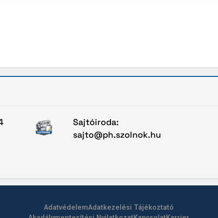
4
Sajtóiroda:
sajto@ph.szolnok.hu
Adatvédelem
Adatkezelési Tájékoztató
Akadálymentesítési Nyilatkozat
Kapcsolat
Karrier