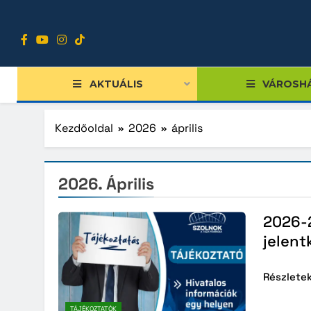
Ugrás
a
tartalomra
AKTUÁLIS
VÁROSH
Kezdőoldal
2026
április
2026. Április
Tiszts
Közgy
2026-2
Bizott
jelent
Nemze
Részlete
Diákpo
Progra
TÁJÉKOZTATÓK