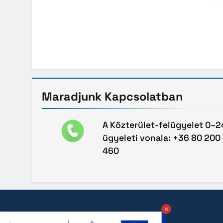
Maradjunk
Kapcsolatban
A Közterület-felügyelet 0–2
ügyeleti vonala: +36 80 200
460
×