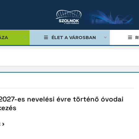
ÁZA
ÉLET A VÁROSBAN
R
égviselők
űlés
027-es nevelési évre történő óvodai
ságok
kezés
tiségi önkormányzatok
k
lgármester
mok, stratégiák, koncepciók