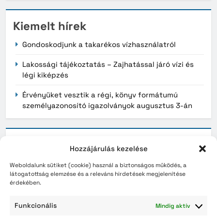
Kiemelt hírek
Gondoskodjunk a takarékos vízhasználatról
Lakossági tájékoztatás – Zajhatással járó vízi és
légi kiképzés
Érvényüket vesztik a régi, könyv formátumú
személyazonosító igazolványok augusztus 3-án
Archívum
Hozzájárulás kezelése
2026. augusztus
Weboldalunk sütiket (cookie) használ a biztonságos működés, a
látogatottság elemzése és a releváns hirdetések megjelenítése
2026. július
érdekében.
2026. június
Funkcionális
Mindig aktív