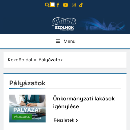
Ugrás
a
tartalomra
Menu
Kezdőoldal
Pályázatok
Pályázatok
Önkormányzati lakások
igénylése
PÁLYÁZATOK
Részletek