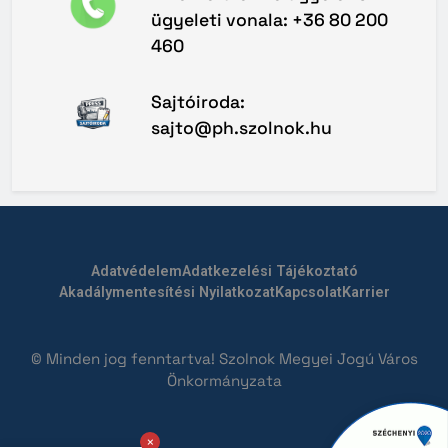
ügyeleti vonala: +36 80 200
460
Sajtóiroda:
sajto@ph.szolnok.hu
Adatvédelem
Adatkezelési Tájékoztató
Akadálymentesítési Nyilatkozat
Kapcsolat
Karrier
© Minden jog fenntartva! Szolnok Megyei Jogú Város
Önkormányzata
×