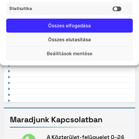
2026. május
Statisztika
Statisz
2026. április
Összes elfogadása
Összes elutasítása
2021. február
Beállítások mentése
Maradjunk
Kapcsolatban
A Közterület-felügyelet 0–24