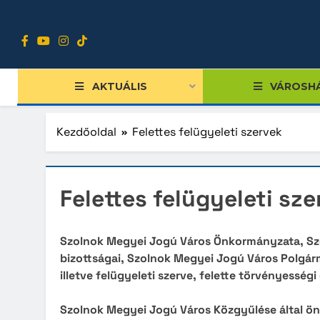
Ugrás
a
tartalomra
AKTUÁLIS
VÁROSH
Kezdőoldal
Felettes felügyeleti szervek
Hivata
Felettes felügyeleti sz
Telef
Közérd
Szolnok Megyei Jogú Város Önkormányzata, Sz
bizottságai, Szolnok Megyei Jogú Város Polgár
Felett
illetve felügyeleti szerve, felette törvényességi
Belső 
Szolnok Megyei Jogú Város Közgyűlése által 
PHES