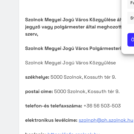
F
S
Szolnok Megyei Jogú Város Közgyűlése által ö
jegyző vagy polgármester által meghozott hatós
szerv,
Ö
Szolnok Megyei Jogú Város Polgármesteri Hivatal
Szolnok Megyei Jogú Város Közgyűlése
székhelye:
5000 Szolnok, Kossuth tér 9.
postai címe:
5000 Szolnok, Kossuth tér 9.
telefon-és telefaxszáma:
+36 56 503-503
elektronikus levélcíme:
szolnph@ph.szolnok.hu