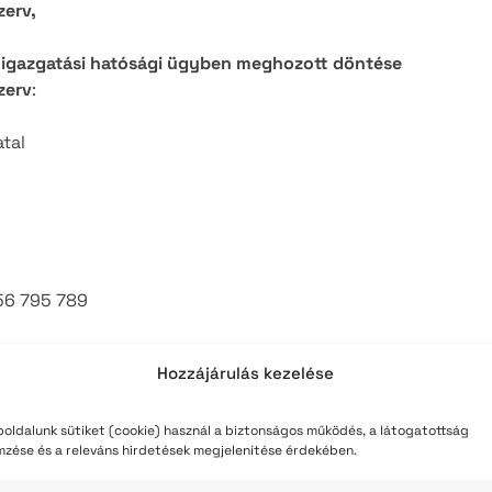
zerv,
i Kulturális Ellátó Szervezet
tás
amigazgatási hatósági ügyben meghozott döntése
zerv
:
tal
56 795 789
Hozzájárulás kezelése
yhivatalok/jasz-nagykun-szolnok
oldalunk sütiket (cookie) használ a biztonságos működés, a látogatottság
mzése és a releváns hirdetések megjelenítése érdekében.
 764