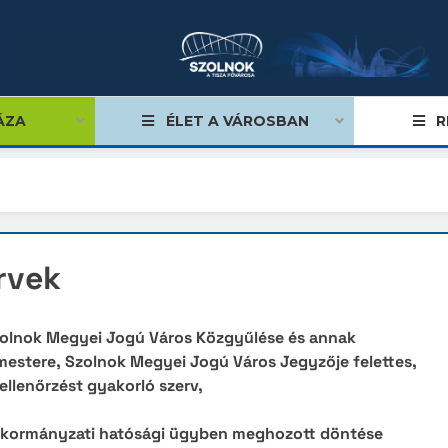
ÁZA
ÉLET A VÁROSBAN
R
li szervezet
ervek
onszámok
ekű információk
olnok Megyei Jogú Város Közgyűlése és annak
mestere, Szolnok Megyei Jogú Város Jegyzője felettes,
es felügyeleti szervek
 ellenőrzést gyakorló szerv,
visszaélés-bejelentés
önkormányzati hatósági ügyben meghozott döntése
Z