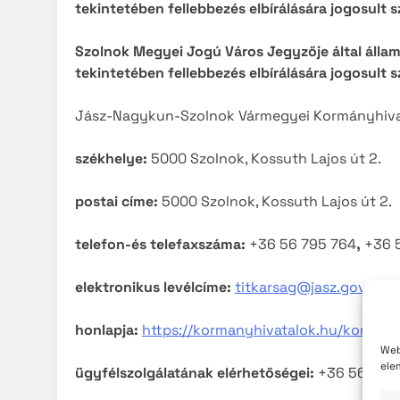
tekintetében fellebbezés elbírálására jogosult s
Szolnok
Válasz
Szolnok Megyei Jogú Város Jegyzője által áll
tekintetében fellebbezés elbírálására jogosult s
Jász-Nagykun-Szolnok Vármegyei Kormányhiva
székhelye:
5000 Szolnok, Kossuth Lajos út 2.
postai címe:
5000 Szolnok, Kossuth Lajos út 2.
telefon-és telefaxszáma:
+36 56 795 764
,
+36 
elektronikus levélcíme:
titkarsag@jasz.gov.hu
honlapja:
https://kormanyhivatalok.hu/korman
Web
ele
ügyfélszolgálatának elérhetőségei:
+36 56 795