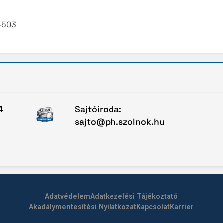
-503
4
Sajtóiroda:
sajto@ph.szolnok.hu
Adatvédelem
Adatkezelési Tájékoztató
Akadálymentesítési Nyilatkozat
Kapcsolat
Karrier