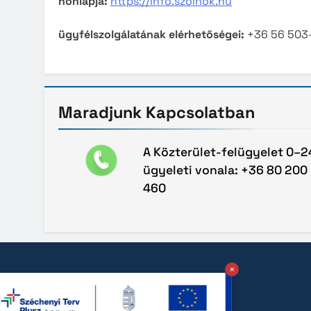
honlapja:
https://info.szolnok.hu
ügyfélszolgálatának elérhetőségei:
+36 56 503
Maradjunk
Kapcsolatban
A Közterület-felügyelet 0–2
ügyeleti vonala: +36 80 200
460
×