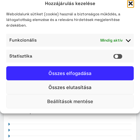
Hozzájárulás kezelése
légi kiképzés
Weboldalunk sütiket (cookie) használ a biztonságos működés, a
Érvényüket vesztik a régi, könyv formátumú
látogatottság elemzése és a releváns hirdetések megjelenítése
személyazonosító igazolványok augusztus 3-án
érdekében.
Funkcionális
Mindig aktív
Archívum
Statisztika
Statisz
2026. augusztus
2026. július
Összes elfogadása
2026. június
Összes elutasítása
2026. május
Beállítások mentése
2026. április