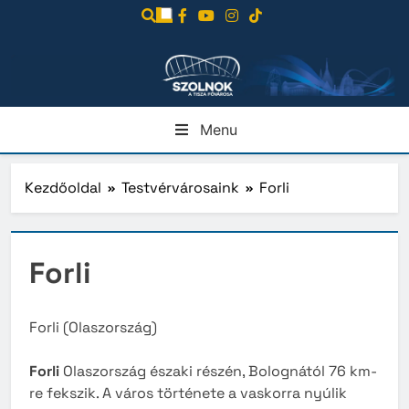
Ugrás
a
tartalomra
Menu
Kezdőoldal
Testvérvárosaink
Forli
Forli
Forli (Olaszország)
Forli
Olaszország északi részén, Bolognától 76 km-
re fekszik. A város története a vaskorra nyúlik