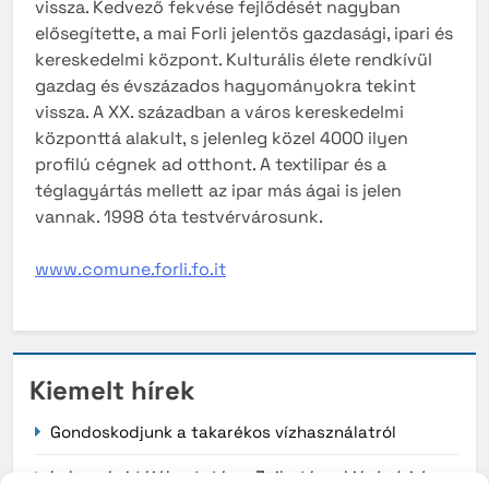
vissza. Kedvező fekvése fejlődését nagyban
elősegítette, a mai Forli jelentős gazdasági, ipari és
kereskedelmi központ. Kulturális élete rendkívül
gazdag és évszázados hagyományokra tekint
vissza. A XX. században a város kereskedelmi
központtá alakult, s jelenleg közel 4000 ilyen
profilú cégnek ad otthont. A textilipar és a
téglagyártás mellett az ipar más ágai is jelen
vannak. 1998 óta testvérvárosunk.
www.comune.forli.fo.it
Kiemelt hírek
Gondoskodjunk a takarékos vízhasználatról
Lakossági tájékoztatás – Zajhatással járó vízi és