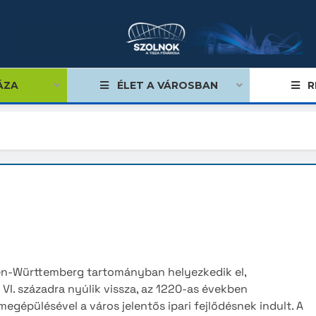
ÁZA
ÉLET A VÁROSBAN
R
égviselők
äki
Yuza
űlés
ngen
Eastw
ságok
ánya
Rakve
tiségi önkormányzatok
-Biala
Sanme
en-Württemberg tartományban helyezkedik el,
lgármester
Jinzh
s VI. századra nyúlik vissza, az 1220-as években
egépülésével a város jelentős ipari fejlődésnek indult. A
mok, stratégiák, koncepciók
am
Beng