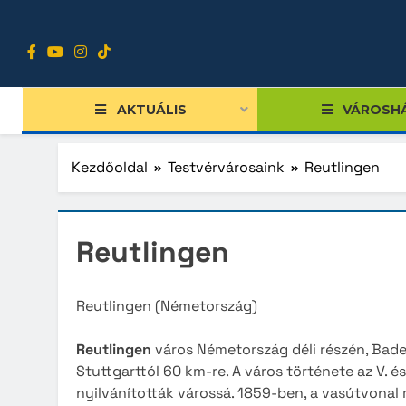
Ugrás
a
tartalomra
AKTUÁLIS
VÁROSH
Kezdőoldal
Testvérvárosaink
Reutlingen
Tiszts
Riihim
Reutlingen
Közgy
Reutli
Bizott
Nagyb
Reutlingen (Németország)
Nemze
Bielsko
Reutlingen
város Németország déli részén, Bad
Diákpo
Forli
Stuttgarttól 60 km-re. A város története az V. é
nyilvánították várossá. 1859-ben, a vasútvonal m
Progra
Shoh