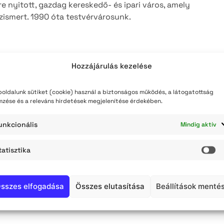
e nyitott, gazdag kereskedő- és ipari város, amely
teli lista
özismert. 1990 óta testvérvárosunk.
szerzés
Hozzájárulás kezelése
oldalunk sütiket (cookie) használ a biztonságos működés, a látogatottság
mzése és a releváns hirdetések megjelenítése érdekében.
unkcionális
Mindig aktív
tatisztika
St
sszes elfogadása
Összes elutasítása
Beállítások menté