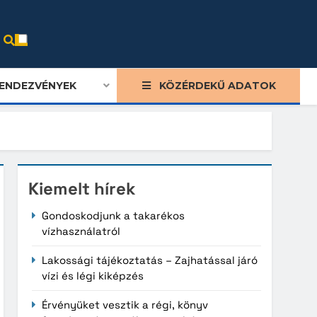
ENDEZVÉNYEK
KÖZÉRDEKŰ ADATOK
Kiemelt hírek
ood
Gondoskodjunk a takarékos
vízhasználatról
re
nxia
Lakossági tájékoztatás – Zajhatással járó
vízi és légi kiképzés
ong
Érvényüket vesztik a régi, könyv
bu