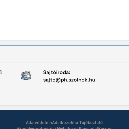
4
Sajtóiroda:
sajto@ph.szolnok.hu
Adatvédelem
Adatkezelési Tájékoztató
Akadálymentesítési Nyilatkozat
Kapcsolat
Karrier