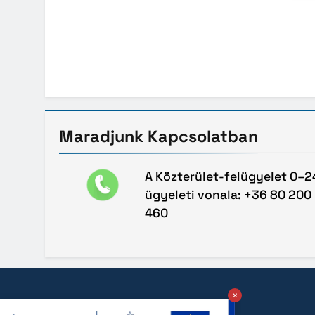
Maradjunk
Kapcsolatban
A Közterület-felügyelet 0–2
ügyeleti vonala: +36 80 200
460
×