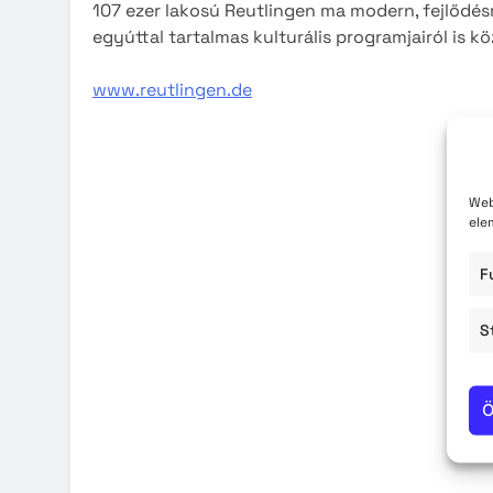
107 ezer lakosú Reutlingen ma modern, fejlődésr
Közzété
egyúttal tartalmas kulturális programjairól is k
Közbe
www.reutlingen.de
Web
ele
F
S
Ö