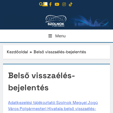
Ugrás
a
tartalomra
Menu
Kezdőoldal
Belső visszaélés-bejelentés
Belső visszaélés-
bejelentés
Adatkezelési tájékoztató Szolnok Megyei Jogú
Város Polgármesteri Hivatala belső visszaélés-