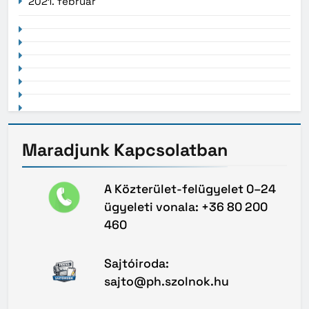
2021. február
Maradjunk
Kapcsolatban
A Közterület-felügyelet 0–24
ügyeleti vonala: +36 80 200
460
Sajtóiroda:
sajto@ph.szolnok.hu