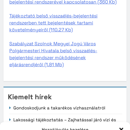
bejelentési rendszerével kapcsolatosan (360 Kb)
Tájékoztató belső visszaélés-bejelentési
rendszerben tett bejelentések tartami
követelményeiről (110.27 Kb)
Szabályzat Szolnok Megyei Jogú Város
Polgármesteri Hivatala belső visszaélés-
bejelentési rendszer működésének
eljárásrendjéről (1.81 Mb)
Kiemelt hírek
Gondoskodjunk a takarékos vízhasználatról
Lakossági tájékoztatás – Zajhatással járó vízi és
légi kiképzés
Hozzájárulás kezelése