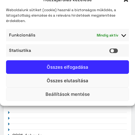
Érvényüket vesztik a régi, könyv formátumú
Weboldalunk sütiket (cookie) használ a biztonságos működés, a
személyazonosító igazolványok augusztus 3-án
látogatottság elemzése és a releváns hirdetések megjelenítése
érdekében.
Funkcionális
Mindig aktív
Archívum
Statisztika
2026. augusztus
Statisz
2026. július
Összes elfogadása
2026. június
Összes elutasítása
2026. május
Beállítások mentése
2026. április