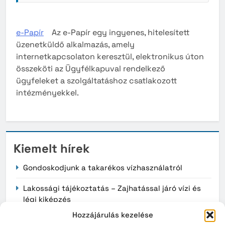
e-Papír
Az e-Papír egy ingyenes, hitelesített
üzenetküldő alkalmazás, amely
internetkapcsolaton keresztül, elektronikus úton
összeköti az Ügyfélkapuval rendelkező
ügyfeleket a szolgáltatáshoz csatlakozott
intézményekkel.
Kiemelt hírek
Gondoskodjunk a takarékos vízhasználatról
Lakossági tájékoztatás – Zajhatással járó vízi és
légi kiképzés
Hozzájárulás kezelése
Érvényüket vesztik a régi, könyv formátumú