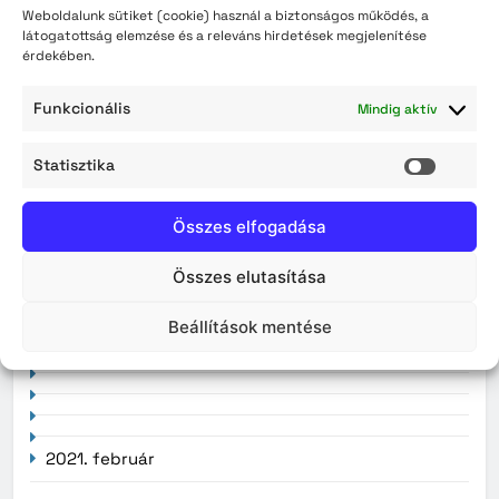
személyazonosító igazolványok augusztus 3-án
Weboldalunk sütiket (cookie) használ a biztonságos működés, a
látogatottság elemzése és a releváns hirdetések megjelenítése
érdekében.
Archívum
Funkcionális
Mindig aktív
2026. augusztus
Statisztika
Statisz
2026. július
Összes elfogadása
2026. június
Összes elutasítása
2026. május
Beállítások mentése
2026. április
2021. február