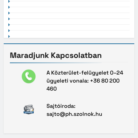
Maradjunk
Kapcsolatban
A Közterület-felügyelet 0–24
ügyeleti vonala: +36 80 200
460
Sajtóiroda:
sajto@ph.szolnok.hu