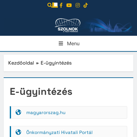
Ugrás
a
tartalomra
Menu
Kezdőoldal
E-ügyintézés
E-ügyintézés
magyarorszag.hu
Önkormányzati Hivatali Portál