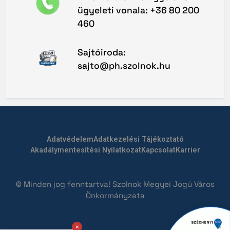
ügyeleti vonala: +36 80 200
460
Sajtóiroda:
sajto@ph.szolnok.hu
Adatvédelem
Adatkezelési Tájékoztató
Akadálymentesítési Nyilatkozat
Kapcsolat
Karrier
© Minden jog fenntartva! Szolnok Megyei Jogú Város
Önkormányzata
×