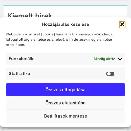
Kiemelt hírek
Hozzájárulás kezelése
Gondoskodjunk a takarékos vízhasználatról
Weboldalunk sütiket (cookie) használ a biztonságos működés, a
Lakossági tájékoztatás – Zajhatással járó vízi és
látogatottság elemzése és a releváns hirdetések megjelenítése
érdekében.
légi kiképzés
Érvényüket vesztik a régi, könyv formátumú
Funkcionális
Mindig aktív
személyazonosító igazolványok augusztus 3-án
Statisztika
Statisz
Archívum
Összes elfogadása
2026. augusztus
Összes elutasítása
2026. július
Beállítások mentése
2026. június