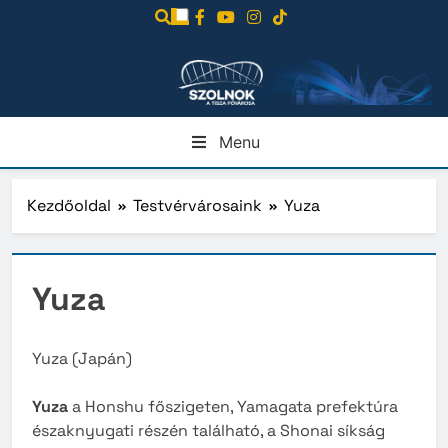
Ugrás
a
tartalomra
Menu
Kezdőoldal
Testvérvárosaink
Yuza
Yuza
Yuza (Japán)
Yuza
a Honshu főszigeten, Yamagata prefektúra
északnyugati részén található, a Shonai síkság