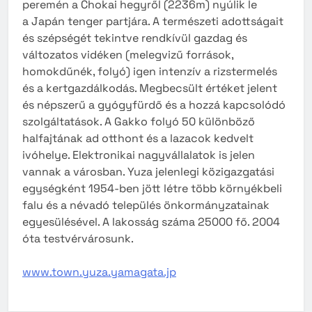
peremén a Chokai hegyről (2236m) nyúlik le
a Japán tenger partjára. A természeti adottságait
és szépségét tekintve rendkívül gazdag és
változatos vidéken (melegvizű források,
homokdűnék, folyó) igen intenzív a rizstermelés
és a kertgazdálkodás. Megbecsült értéket jelent
és népszerű a gyógyfürdő és a hozzá kapcsolódó
szolgáltatások. A Gakko folyó 50 különböző
halfajtának ad otthont és a lazacok kedvelt
ivóhelye. Elektronikai nagyvállalatok is jelen
vannak a városban. Yuza jelenlegi közigazgatási
egységként 1954-ben jött létre több környékbeli
falu és a névadó település önkormányzatainak
egyesülésével. A lakosság száma 25000 fő. 2004
óta testvérvárosunk.
www.town.yuza.yamagata.jp